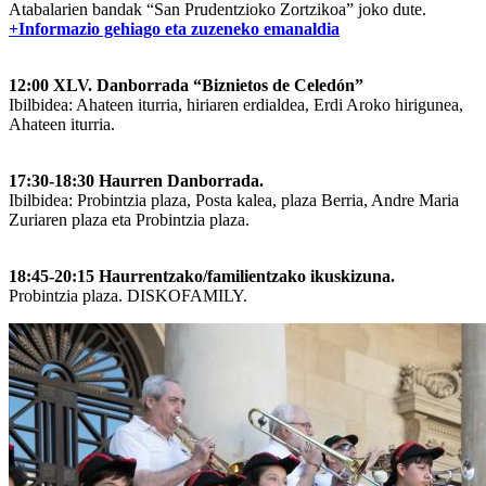
Atabalarien bandak “San Prudentzioko Zortzikoa” joko dute.
+Informazio gehiago eta zuzeneko emanaldia
12:00 XLV. Danborrada “Biznietos de Celedón”
Ibilbidea: Ahateen iturria, hiriaren erdialdea, Erdi Aroko hirigunea,
Ahateen iturria.
17:30-18:30 Haurren Danborrada.
Ibilbidea: Probintzia plaza, Posta kalea, plaza Berria, Andre Maria
Zuriaren plaza eta Probintzia plaza.
18:45-20:15 Haurrentzako/familientzako ikuskizuna.
Probintzia plaza. DISKOFAMILY.