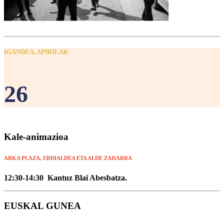
IGANDEA, APIRILAK
26
Kale-animazioa
ARKA PLAZA, ERDIALDEA ETA ALDE ZAHARRA
12:30-14:30 Kantuz Blai Abesbatza.
EUSKAL GUNEA