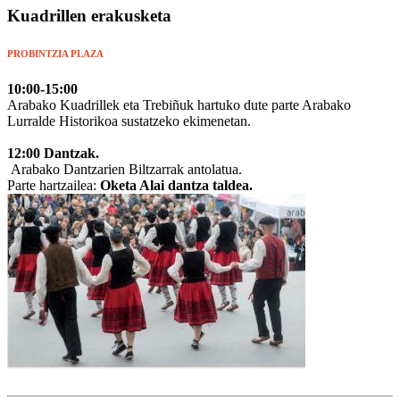
Kuadrillen erakusketa
PROBINTZIA PLAZA
10:00-15:00
Arabako Kuadrillek eta Trebiñuk hartuko dute parte Arabako
Lurralde Historikoa sustatzeko ekimenetan.
12:00 Dantzak.
Arabako Dantzarien Biltzarrak antolatua.
Parte hartzailea:
Oketa Alai dantza taldea.