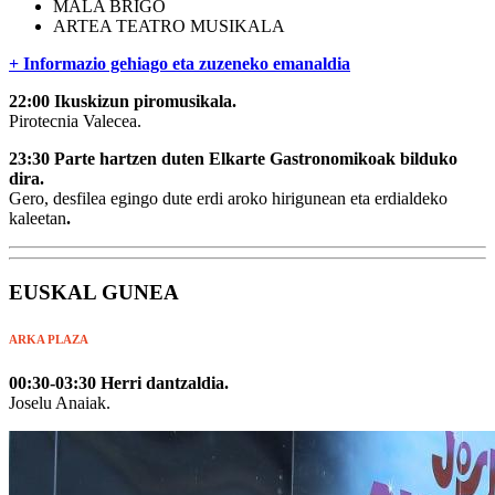
MALA BRIGO
ARTEA TEATRO MUSIKALA
+ Informazio gehiago eta zuzeneko emanaldia
22:00 Ikuskizun piromusikala.
Pirotecnia Valecea.
23:30 Parte hartzen duten Elkarte Gastronomikoak bilduko
dira.
Gero, desfilea egingo dute erdi aroko hirigunean eta erdialdeko
kaleetan
.
EUSKAL GUNEA
ARKA PLAZA
00:30-03:30 Herri dantzaldia.
Joselu Anaiak.