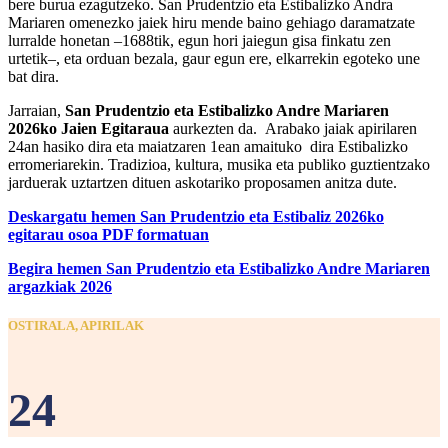
bere burua ezagutzeko. San Prudentzio eta Estibalizko Andra
Mariaren omenezko jaiek hiru mende baino gehiago daramatzate
lurralde honetan –1688tik, egun hori jaiegun gisa finkatu zen
urtetik–, eta orduan bezala, gaur egun ere, elkarrekin egoteko une
bat dira.
Jarraian,
San Prudentzio eta Estibalizko Andre Mariaren
2026ko Jaien Egitaraua
aurkezten da. Arabako jaiak apirilaren
24an hasiko dira eta maiatzaren 1ean amaituko dira Estibalizko
erromeriarekin. Tradizioa, kultura, musika eta publiko guztientzako
jarduerak uztartzen dituen askotariko proposamen anitza dute.
Deskargatu hemen San Prudentzio eta Estibaliz 2026ko
egitarau osoa PDF formatuan
Begira hemen San Prudentzio eta Estibalizko Andre Mariaren
argazkiak 2026
OSTIRALA, APIRILAK
24