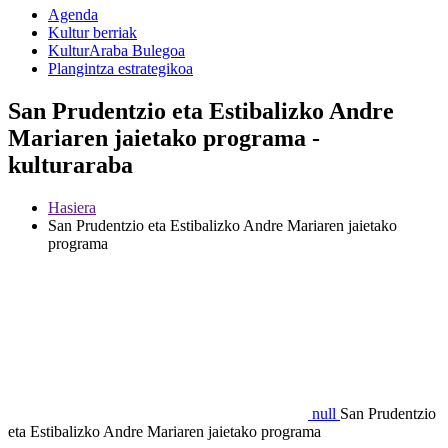
Agenda
Kultur berriak
KulturAraba Bulegoa
Plangintza estrategikoa
San Prudentzio eta Estibalizko Andre
Mariaren jaietako programa -
kulturaraba
Hasiera
San Prudentzio eta Estibalizko Andre Mariaren jaietako
programa
null
San Prudentzio
eta Estibalizko Andre Mariaren jaietako programa