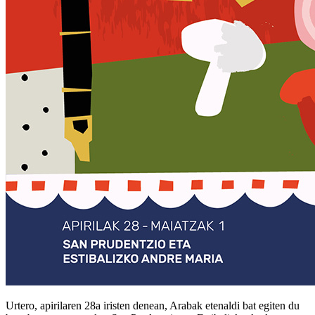
Urtero, apirilaren 28a iristen denean, Arabak etenaldi bat egiten du