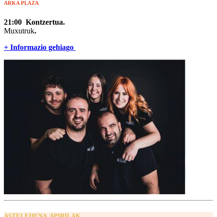
ARKA PLAZA
21:00 Kontzertua.
Muxutruk
.
+ Informazio gehiago
ASTELEHENA, APIRILAK