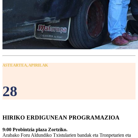
ASTEARTEA, APIRILAK
28
HIRIKO ERDIGUNEAN PROGRAMAZIOA
9:00 Probintzia plaza Zortziko.
Arabako Foru Aldundiko Txistularien bandak eta Tronpetarien eta