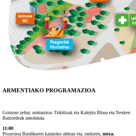
ARMENTIAKO PROGRAMAZIOA
Goizean zehar, animazioa: Trikitixak eta Kalejira Blusa eta Nesken
Batzordeak antolatuta.
11:00
Prozesioa Basilikaren kanpoko aldean eta, ondoren,
meza.