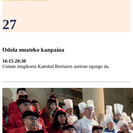
27
Odola emateko kanpaina
16:15-20:30
Unitate mugikorra Katedral Berriaren aurrean egongo da.