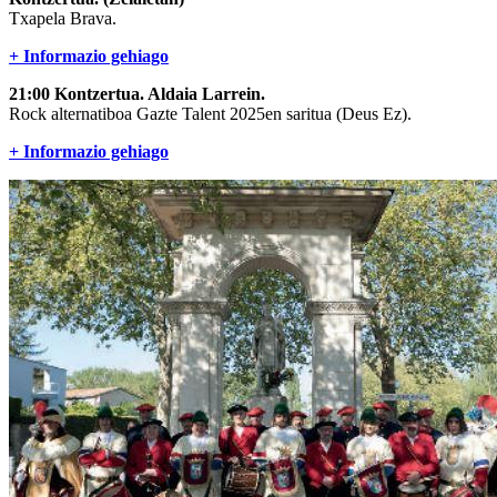
Txapela Brava.
+ Informazio gehiago
21:00 Kontzertua. Aldaia Larrein.
Rock alternatiboa Gazte Talent 2025en saritua (Deus Ez).
+ Informazio gehiago