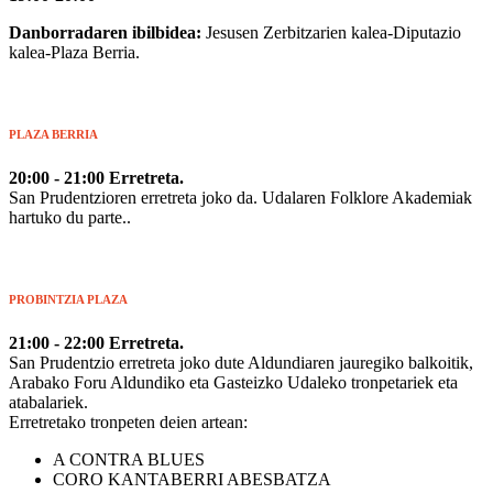
Danborradaren ibilbidea:
Jesusen Zerbitzarien kalea-Diputazio
kalea-Plaza Berria.
PLAZA BERRIA
20:00 - 21:00 Erretreta.
San Prudentzioren erretreta joko da. Udalaren Folklore Akademiak
hartuko du parte..
PROBINTZIA PLAZA
21:00 - 22:00
Erretreta.
San Prudentzio erretreta joko dute Aldundiaren jauregiko balkoitik,
Arabako Foru Aldundiko eta Gasteizko Udaleko tronpetariek eta
atabalariek.
Erretretako tronpeten deien artean:
A CONTRA BLUES
CORO KANTABERRI ABESBATZA