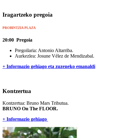
Iragartzeko pregoia
PROBINTZIA PLAZA
20:00 Pregoia
Pregoilaria: Antonio Altarriba.
Aurkezlea: Josune Vélez de Mendizabal.
+ Informazio gehiago eta zuzeneko emanaldi
Kontzertua
Kontzertua: Bruno Mars Tributua.
BRUNO On The FLOOR.
+ Informazio gehiago