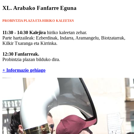
XL. Arabako Fanfarre Eguna
PROBINTZIA PLAZA ETA HIRIKO KALEETAN
11:30 - 14:30 Kalejira
hiriko kaleetan zehar.
Parte hartzaileak: Ezberdinak, Indarra, Aramangelu, Biotzatarrak,
Kilkir Txaranga eta Kirrinka.
12:30
Fanfarreak.
Probintzia plazan bilduko dira.
+ Informazio gehiago