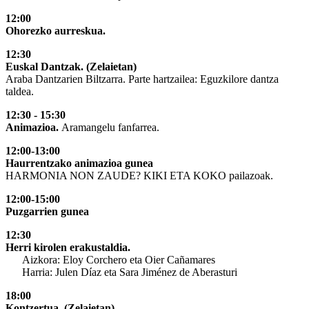
12:00
Ohorezko aurreskua.
12:30
Euskal Dantzak. (Zelaietan)
Araba Dantzarien Biltzarra. Parte hartzailea: Eguzkilore dantza
taldea.
12:30 - 15:30
Animazioa.
Aramangelu fanfarrea.
12:00-13:00
Haurrentzako animazioa gunea
HARMONIA NON ZAUDE? KIKI ETA KOKO pailazoak.
12:00-15:00
Puzgarrien gunea
12:30
Herri kirolen erakustaldia.
Aizkora: Eloy Corchero eta Oier Cañamares
Harria: Julen Díaz eta Sara Jiménez de Aberasturi
18:00
Kontzertua. (Zelaietan)