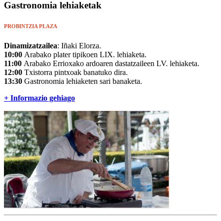
Gastronomia lehiaketak
PROBINTZIA PLAZA
Dinamizatzailea
: Iñaki Elorza.
10:00
Arabako plater tipikoen LIX. lehiaketa.
11:00
Arabako Errioxako ardoaren dastatzaileen LV. lehiaketa.
12:00
Txistorra pintxoak banatuko dira.
13:30
Gastronomia lehiaketen sari banaketa.
+ Informazio gehiago