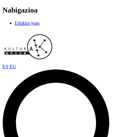
Nabigazioa
Edukira joan
ES
EU