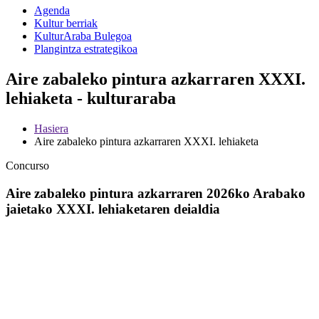
Agenda
Kultur berriak
KulturAraba Bulegoa
Plangintza estrategikoa
Aire zabaleko pintura azkarraren XXXI.
lehiaketa - kulturaraba
Hasiera
Aire zabaleko pintura azkarraren XXXI. lehiaketa
Concurso
Aire zabaleko pintura azkarraren 2026ko Arabako
jaietako XXXI. lehiaketaren deialdia