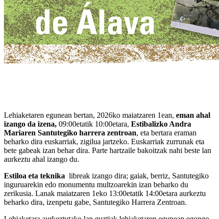
Lehiaketaren egunean bertan, 2026ko maiatzaren 1ean,
eman ahal
izango da izena,
09:00etatik 10:00etara,
Estibalizko Andra
Mariaren Santutegiko harrera zentroan
, eta bertara eraman
beharko dira euskarriak, zigilua jartzeko. Euskarriak zurrunak eta
bete gabeak izan behar dira. Parte hartzaile bakoitzak nahi beste lan
aurkeztu ahal izango du.
Estiloa eta teknika
libreak izango dira; gaiak, berriz, Santutegiko
inguruarekin edo monumentu multzoarekin izan beharko du
zerikusia. Lanak maiatzaren 1eko 13:00etatik 14:00etara aurkeztu
beharko dira, izenpetu gabe, Santutegiko Harrera Zentroan.
Lehiaketara aurkeztutako lan guztiak lehiaketaren egunean egongo