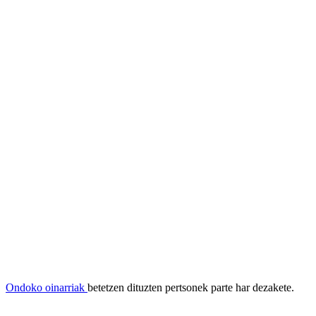
Ondoko oinarriak
betetzen dituzten pertsonek parte har dezakete.