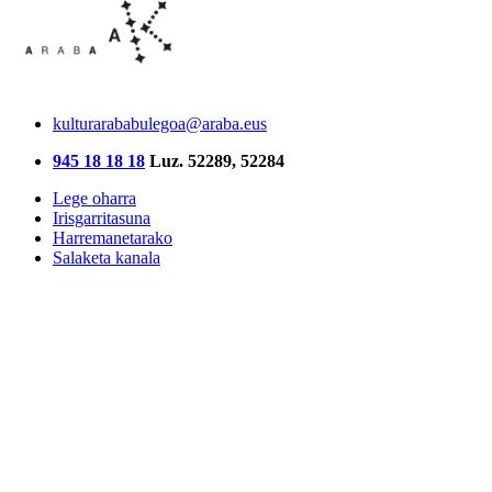
kulturarababulegoa@araba.eus
945 18 18 18
Luz. 52289, 52284
Lege oharra
Irisgarritasuna
Harremanetarako
Salaketa kanala