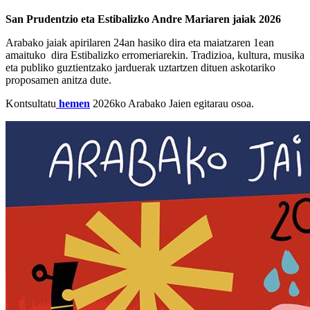
San Prudentzio eta Estibalizko Andre Mariaren jaiak 2026
Arabako jaiak apirilaren 24an hasiko dira eta maiatzaren 1ean
amaituko dira Estibalizko erromeriarekin. Tradizioa, kultura, musika
eta publiko guztientzako jarduerak uztartzen dituen askotariko
proposamen anitza dute.
Kontsultatu
hemen
2026ko Arabako Jaien egitarau osoa.