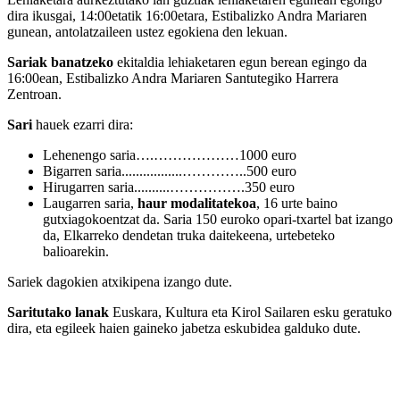
dira ikusgai, 14:00etatik 16:00etara, Estibalizko Andra Mariaren
gunean, antolatzaileen ustez egokiena den lekuan.
Sariak banatzeko
ekitaldia lehiaketaren egun berean egingo da
16:00ean, Estibalizko Andra Mariaren Santutegiko Harrera
Zentroan.
Sari
hauek ezarri dira:
Lehenengo saria….………………1000 euro
Bigarren saria.................…………..500 euro
Hirugarren saria..........…………….350 euro
Laugarren saria,
haur modalitatekoa
, 16 urte baino
gutxiagokoentzat da. Saria 150 euroko opari-txartel bat izango
da, Elkarreko dendetan truka daitekeena, urtebeteko
balioarekin.
Sariek dagokien atxikipena izango dute.
Saritutako lanak
Euskara, Kultura eta Kirol Sailaren esku geratuko
dira, eta egileek haien gaineko jabetza eskubidea galduko dute.