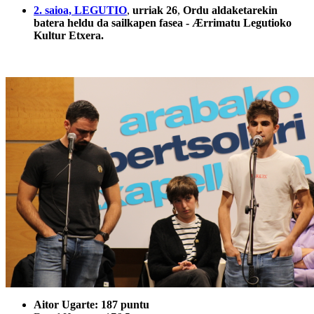
2. saioa, LEGUTIO
,
urriak 26
,
Ordu aldaketarekin
batera heldu da sailkapen fasea - Ærrimatu Legutioko
Kultur Etxera.
Aitor Ugarte: 187 puntu