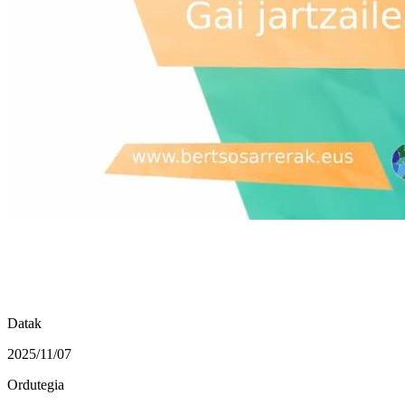
Datak
2025/11/07
Ordutegia