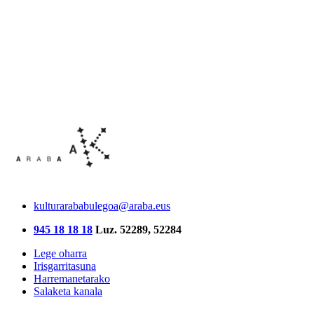
kulturarababulegoa@araba.eus
945 18 18 18
Luz. 52289, 52284
Lege oharra
Irisgarritasuna
Harremanetarako
Salaketa kanala