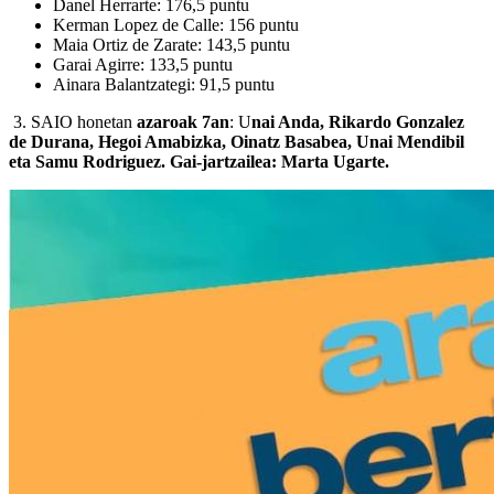
Danel Herrarte: 176,5 puntu
Kerman Lopez de Calle: 156 puntu
Maia Ortiz de Zarate: 143,5 puntu
Garai Agirre: 133,5 puntu
Ainara Balantzategi: 91,5 puntu
3. SAIO honetan
azaroak 7an
: U
nai Anda, Rikardo Gonzalez
de Durana, Hegoi Amabizka, Oinatz Basabea, Unai Mendibil
eta Samu Rodriguez. Gai-jartzailea: Marta Ugarte.