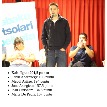
Xabi Igoa: 201,5 puntu
Sabin Abarrategi: 196 puntu
Maddi Agirre: 194 puntu
June Astegieta: 157,5 puntu
Iosu Ordoñez: 134,5 puntu
Marta De Pedis: 107 puntu