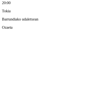
20:00
Tokia
Barrundiako udaletxean
Ozaeta