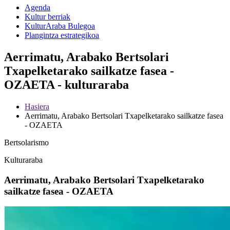
Agenda
Kultur berriak
KulturAraba Bulegoa
Plangintza estrategikoa
Aerrimatu, Arabako Bertsolari
Txapelketarako sailkatze fasea -
OZAETA - kulturaraba
Hasiera
Aerrimatu, Arabako Bertsolari Txapelketarako sailkatze fasea
- OZAETA
Bertsolarismo
Kulturaraba
Aerrimatu, Arabako Bertsolari Txapelketarako
sailkatze fasea - OZAETA