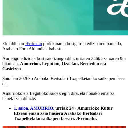
Ekitaldi hau
Ærrimatu
proiektuaren bostgarren edizioaren parte da,
Arabako Foru Aldundiak babestua.
Aurtengo edizioak bost saio izango ditu, urriaren 24tik azaroaren 9ra
bitartean,
Amurrion, Legution, Ozaetan, Bernedon eta
Gasteizen
.
Saio hau 2026ko Arabako Bertsolari Txapelketarako sailkapen fasea
da.
Amurrioko eta Legutioko saioak egin dira, eta honako emaitza
hauek izan dituzte:
1. saioa, AMURRIO
,
urriak 24 - Amurrioko Kutur
Etxean eman zaio hasiera Arabako Bertsolari
Txapelketako sailkapen faseari, Ærrimatu.