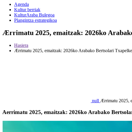
Agenda
Kultur berriak
KulturAraba Bulegoa
Plangintza estrategikoa
Ærrimatu 2025, emaitzak: 2026ko Arabako 
Hasiera
Ærrimatu 2025, emaitzak: 2026ko Arabako Bertsolari Txapelket
null
Ærrimatu 2025, e
Aerrimatu 2025, emaitzak: 2026ko Arabako Bertsolari