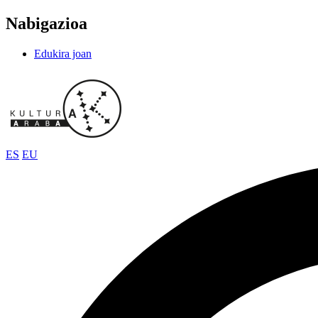
Nabigazioa
Edukira joan
ES
EU