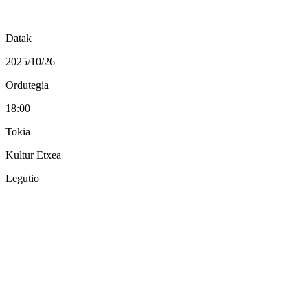
Datak
2025/10/26
Ordutegia
18:00
Tokia
Kultur Etxea
Legutio