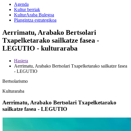
Agenda
Kultur berriak
KulturAraba Bulegoa
Plangintza estrategikoa
Aerrimatu, Arabako Bertsolari
Txapelketarako sailkatze fasea -
LEGUTIO - kulturaraba
Hasiera
Aerrimatu, Arabako Bertsolari Txapelketarako sailkatze fasea
- LEGUTIO
Bertsolarismo
Kulturaraba
Aerrimatu, Arabako Bertsolari Txapelketarako
sailkatze fasea - LEGUTIO