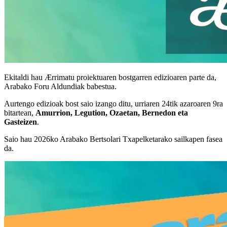
Ekitaldi hau Ærrimatu proiektuaren bostgarren edizioaren parte da,
Arabako Foru Aldundiak babestua.
Aurtengo edizioak bost saio izango ditu, urriaren 24tik azaroaren 9ra
bitartean,
Amurrion, Legution, Ozaetan, Bernedon eta
Gasteizen
.
Saio hau 2026ko Arabako Bertsolari Txapelketarako sailkapen fasea
da.