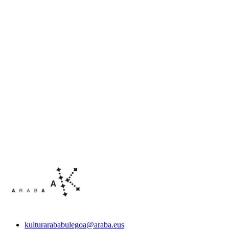
kulturarababulegoa@araba.eus