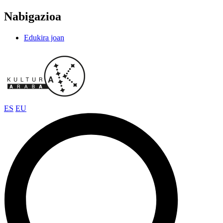
Nabigazioa
Edukira joan
ES
EU