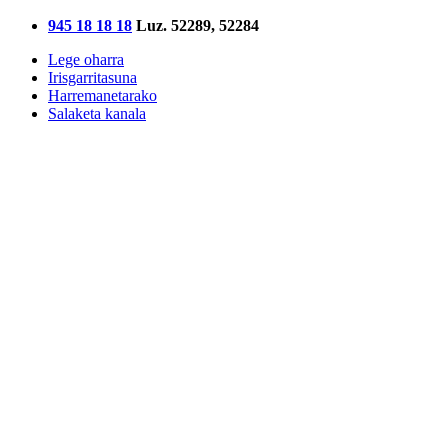
945 18 18 18
Luz. 52289, 52284
Lege oharra
Irisgarritasuna
Harremanetarako
Salaketa kanala