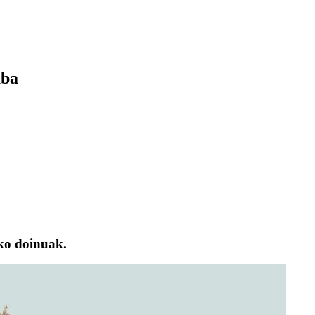
aba
ko doinuak.