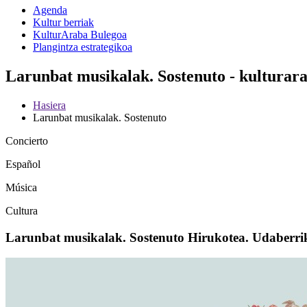
Agenda
Kultur berriak
KulturAraba Bulegoa
Plangintza estrategikoa
Larunbat musikalak. Sostenuto - kulturar
Hasiera
Larunbat musikalak. Sostenuto
Concierto
Español
Música
Cultura
Larunbat musikalak. Sostenuto Hirukotea. Udaberri