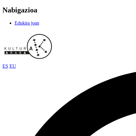
Nabigazioa
Edukira joan
ES
EU