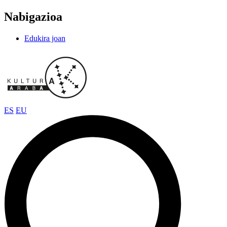
Nabigazioa
Edukira joan
ES
EU