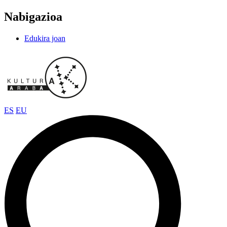
Nabigazioa
Edukira joan
ES
EU