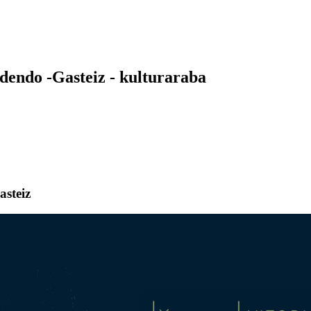
endo -Gasteiz - kulturaraba
steiz