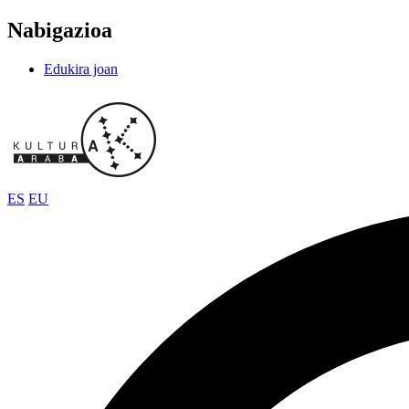
Nabigazioa
Edukira joan
ES
EU