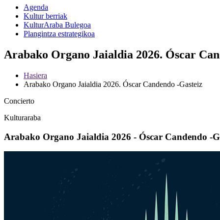
Agenda
Kultur berriak
KulturAraba Bulegoa
Plangintza estrategikoa
Arabako Organo Jaialdia 2026. Óscar Cand
Hasiera
Arabako Organo Jaialdia 2026. Óscar Candendo -Gasteiz
Concierto
Kulturaraba
Arabako Organo Jaialdia 2026 - Óscar Candendo -Ga