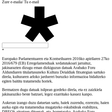
Zure e-maila/ Tu e-mail
*
Europako Parlamentuaren eta Kontseiluaren 2016ko apirilaren 27ko
2016/679 (EB) Erregelamenduak xedatutakoari jarraituz,
jakinarazten dizugu eman dizkiguzun datuak Arabako Foru
Aldundiaren titulartasuneko Kultura Deialdiak fitxategian sartuko
direla, kulturaren arloko jarduerei buruzko informazioa bidaltzeko
egiten baititu tratamendu horiek.
Bermatzen dugu datuak isilpean gordeko direla, eta ez zaizkiela
jakinaraziko beste batzuei, legez ezarritako kasuez kanpo.
Aukeran izango duzu datuetan sartu, haiek zuzendu, ezereztu, haien
aurka egin eta tratamendua mugatzeko eskubideak erabiltzea,
DBEOk aitortzen dituenak, eta, horretarako, Arabako Foru