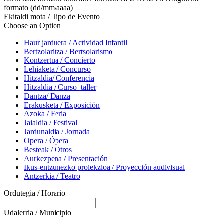
formato (dd/mm/aaaa)
Ekitaldi mota / Tipo de Evento
Choose an Option
Haur jarduera / Actividad Infantil
Bertzolaritza / Bertsolarismo
Kontzertua / Concierto
Lehiaketa / Concurso
Hitzaldia/ Conferencia
Hitzaldia / Curso_taller
Dantza/ Danza
Erakusketa / Exposición
Azoka / Feria
Jaialdia / Festival
Jardunaldia / Jornada
Opera / Ópera
Besteak / Otros
Aurkezpena / Presentación
Ikus-entzunezko proiekzioa / Proyección audivisual
Antzerkia / Teatro
Ordutegia / Horario
Udalerria / Municipio