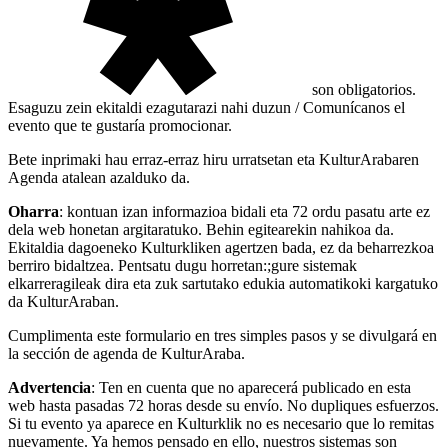
son obligatorios.
Esaguzu zein ekitaldi ezagutarazi nahi duzun / Comunícanos el
evento que te gustaría promocionar.
Bete inprimaki hau erraz-erraz hiru urratsetan eta KulturArabaren
Agenda atalean azalduko da.
Oharra
: kontuan izan informazioa bidali eta 72 ordu pasatu arte ez
dela web honetan argitaratuko. Behin egitearekin nahikoa da.
Ekitaldia dagoeneko Kulturkliken agertzen bada, ez da beharrezkoa
berriro bidaltzea. Pentsatu dugu horretan:;gure sistemak
elkarreragileak dira eta zuk sartutako edukia automatikoki kargatuko
da KulturAraban.
Cumplimenta este formulario en tres simples pasos y se divulgará en
la sección de agenda de KulturAraba.
Advertencia
: Ten en cuenta que no aparecerá publicado en esta
web hasta pasadas 72 horas desde su envío. No dupliques esfuerzos.
Si tu evento ya aparece en Kulturklik no es necesario que lo remitas
nuevamente. Ya hemos pensado en ello, nuestros sistemas son