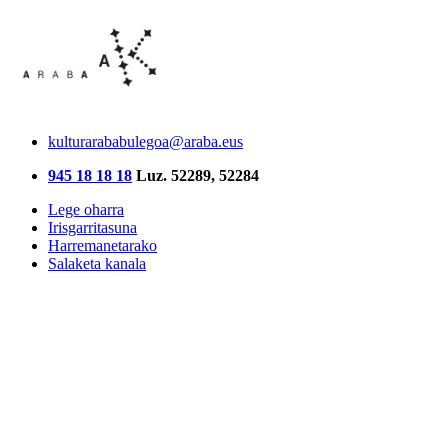
kulturarababulegoa@araba.eus
945 18 18 18
Luz. 52289, 52284
Lege oharra
Irisgarritasuna
Harremanetarako
Salaketa kanala