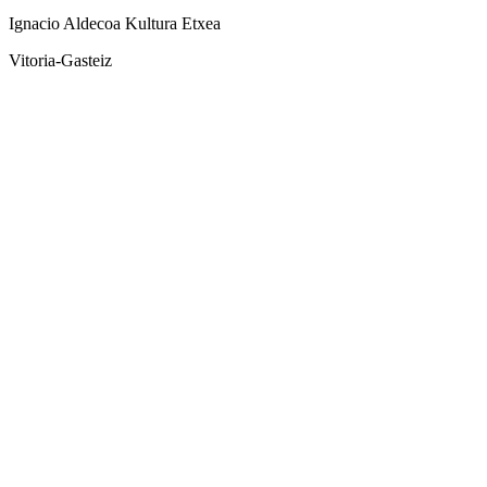
Ignacio Aldecoa Kultura Etxea
Vitoria-Gasteiz