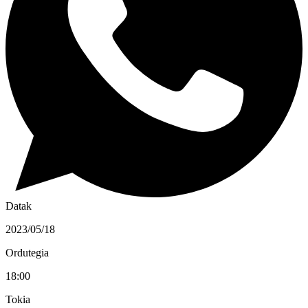
Datak
2023/05/18
Ordutegia
18:00
Tokia