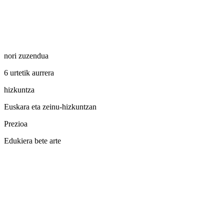
nori zuzendua
6 urtetik aurrera
hizkuntza
Euskara eta zeinu-hizkuntzan
Prezioa
Edukiera bete arte