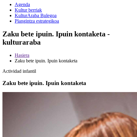
Agenda
Kultur berriak
KulturAraba Bulegoa
Plangintza estrategikoa
Zaku bete ipuin. Ipuin kontaketa -
kulturaraba
Hasiera
Zaku bete ipuin. Ipuin kontaketa
Actividad infantil
Zaku bete ipuin. Ipuin kontaketa