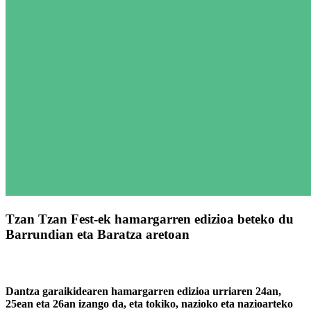
Tzan Tzan Fest-ek hamargarren edizioa beteko du
Barrundian eta Baratza aretoan
Dantza garaikidearen hamargarren edizioa urriaren 24an,
25ean eta 26an izango da, eta tokiko, nazioko eta nazioarteko