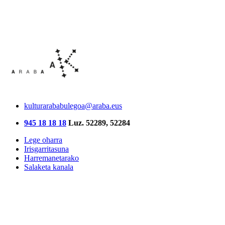
kulturarababulegoa@araba.eus
945 18 18 18
Luz. 52289, 52284
Lege oharra
Irisgarritasuna
Harremanetarako
Salaketa kanala