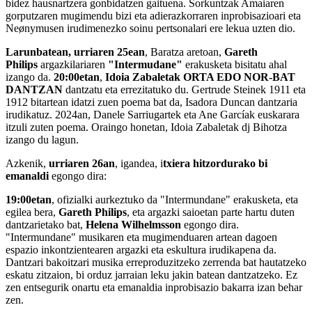
bidez hausnartzera gonbidatzen gaituena. Sorkuntzak Amaiaren
gorputzaren mugimendu bizi eta adierazkorraren inprobisazioari eta
Neønymusen irudimenezko soinu pertsonalari ere lekua uzten dio.
Larunbatean, urriaren 25ean
, Baratza aretoan,
Gareth
Philips
argazkilariaren
"Intermudane"
erakusketa bisitatu ahal
izango da.
20:00etan
,
Idoia Zabaletak ORTA EDO NOR-BAT
DANTZAN
dantzatu eta errezitatuko du. Gertrude Steinek 1911 eta
1912 bitartean idatzi zuen poema bat da, Isadora Duncan dantzaria
irudikatuz. 2024an, Danele Sarriugartek eta Ane Garcíak euskarara
itzuli zuten poema. Oraingo honetan, Idoia Zabaletak dj Bihotza
izango du lagun.
Azkenik,
urriaren 26an
, igandea, i
txiera hitzordurako bi
emanaldi
egongo dira:
19:00etan
, ofizialki aurkeztuko da "Intermundane" erakusketa, eta
egilea bera,
Gareth Philips
, eta argazki saioetan parte hartu duten
dantzarietako bat,
Helena Wilhelmsson
egongo dira.
"Intermundane" musikaren eta mugimenduaren artean dagoen
espazio inkontzientearen argazki eta eskultura irudikapena da.
Dantzari bakoitzari musika erreproduzitzeko zerrenda bat hautatzeko
eskatu zitzaion, bi orduz jarraian leku jakin batean dantzatzeko. Ez
zen entsegurik onartu eta emanaldia inprobisazio bakarra izan behar
zen.