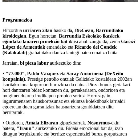
Programazioa
Hitzordua
urriaren 24an
hasiko da,
19:45ean, Barrundiako
kiroldegian
. Egun horretan,
Barrundia Eskolako ikasleek
egindako lanaren proiekzio bat
ikusi ahal izango da, zeina
Garazi
López de Armentiak
emandako eta
Ricardo del Condek
(Kalakalab)
grabatutako dantza lantegi baten emaitza baita.
Jarraian,
bi pieza labur
aurkeztuko dira:
•
"77.000"
,
Pablo Vázquez
eta
Saray Amorínena (DeXeito
konpainia)
. Prestige petrolio ontziak Galiziako kostaldean 2002an
isuritako tona kopuruari buruzkoa da datua. Pieza honek gertakari
hori dantzaren bidez kontatzen du, gertakariaren, ondorioen eta
mugimenduaren irudikapen propioa sortuz. Horrez gain,
ingurumenaren hauskortasunaz eta ekintza kolektiboak larrialdi
egoeretan duen garrantziaz hausnartzera gonbidatzen ditu
herritarrak.
• Ondoren,
Amaia Elizaran
gipuzkoarrak,
Neønymus
-ekin
batera,
"Iraun"
aurkeztuko du. Bidaia emozional bat da, izan
ditugun berpizkunde eta berritze esperientziei buruz gorputzaren