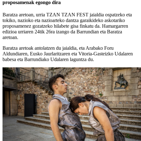
proposamenak egongo dira
Baratza aretoan, urria TZAN TZAN FEST jaialdia ospatzeko eta
tokiko, nazioko eta nazioarteko dantza garaikideko askotariko
proposamenez gozatzeko hilabete gisa finkatu da. Hamargarren
edizioa urriaren 24tik 26ra izango da Barrundian eta Baratza
aretoan.
Baratza aretoak antolatzen du jaialdia, eta Arabako Foru
Aldundiaren, Eusko Jaurlaritzaren eta Vitoria-Gasteizko Udalaren
babesa eta Barrundiako Udalaren laguntza du.