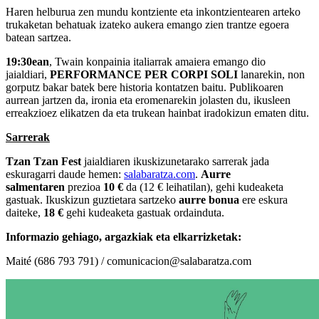
Haren helburua zen mundu kontziente eta inkontzientearen arteko
trukaketan behatuak izateko aukera emango zien trantze egoera
batean sartzea.
19:30ean
, Twain konpainia italiarrak amaiera emango dio
jaialdiari,
PERFORMANCE PER CORPI SOLI
lanarekin, non
gorputz bakar batek bere historia kontatzen baitu. Publikoaren
aurrean jartzen da, ironia eta eromenarekin jolasten du, ikusleen
erreakzioez elikatzen da eta trukean hainbat iradokizun ematen ditu.
Sarrerak
Tzan Tzan Fest
jaialdiaren ikuskizunetarako sarrerak jada
eskuragarri daude hemen:
salabaratza.com
.
Aurre
salmentaren
prezioa
10 €
da (12 € leihatilan), gehi kudeaketa
gastuak. Ikuskizun guztietara sartzeko
aurre bonua
ere eskura
daiteke,
18 €
gehi kudeaketa gastuak ordainduta.
Informazio gehiago, argazkiak eta elkarrizketak:
Maité (686 793 791) / comunicacion@salabaratza.com