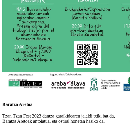
Baratza Aretoa
Tzan Tzan Fest 2023 dantza garaikidearen jaialdi txiki bat da,
Baratza Aretoak antolatua, eta ostiral honetan hasiko da.