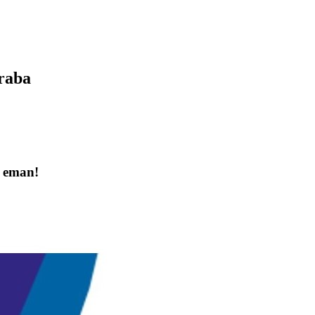
raba
a eman!