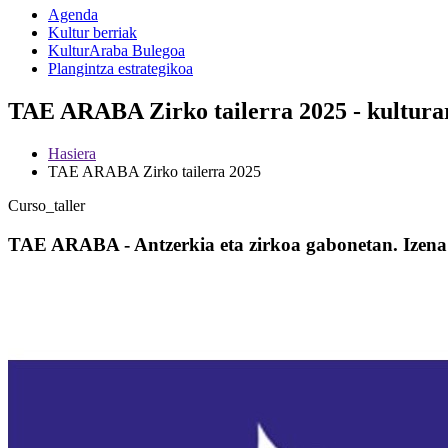
Agenda
Kultur berriak
KulturAraba Bulegoa
Plangintza estrategikoa
TAE ARABA Zirko tailerra 2025 - kultura
Hasiera
TAE ARABA Zirko tailerra 2025
Curso_taller
TAE ARABA - Antzerkia eta zirkoa gabonetan. Izen