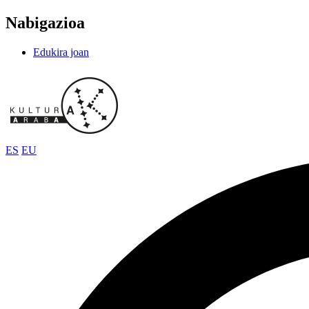
Nabigazioa
Edukira joan
ES
EU