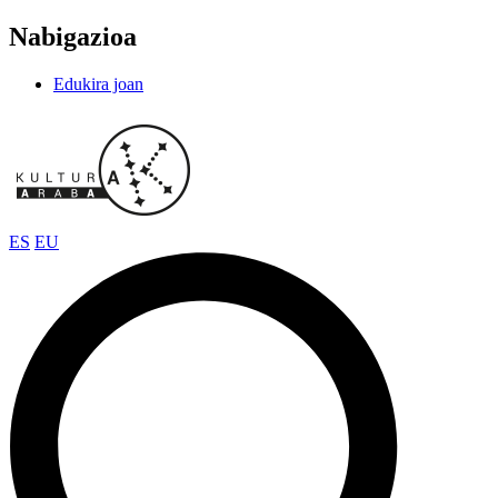
Nabigazioa
Edukira joan
ES
EU