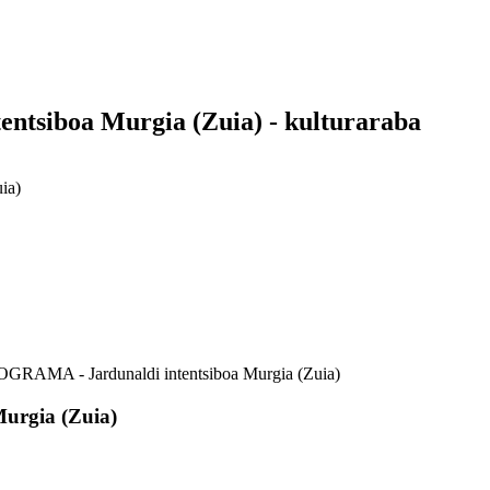
siboa Murgia (Zuia) - kulturaraba
ia)
AMA - Jardunaldi intentsiboa Murgia (Zuia)
rgia (Zuia)