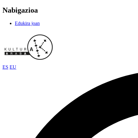
Nabigazioa
Edukira joan
ES
EU