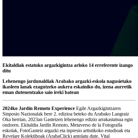
Ekitaldiak estatuko argazkigintza arloko 14 erreferente izango
ditu
Lehenengo jardunaldiak Arabako argazki-eskola nagusietako
ikasleen lanak ezagutzeko aukera eskainiko du, izena aurretik
eman dutenentzako saio ireki batean
2024ko Jardín Remoto Experience
Egile Argazkigintzaren
Sinposio Nazionalak bere 2. edizioa beteko du Arabako Langraiz
Oka herrian, 2023an Gasteizen lehenengo edizio arrakastatsua egin
ondoren. Ekitaldia Jardín Remoto, Metaverso de la Fotografía
eskolak, FotoGasteiz argazki eta inpresio artistikoko estudioak eta
Revelare Kolektiboak (ArabaClick) antolatu dute. Vital