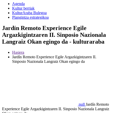
Agenda
Kultur berriak
KulturAraba Bulegoa
Plangintza estrategikoa
Jardín Remoto Experience Egile
Argazkigintzaren II. Sinposio Nazionala
Langraiz Okan egingo da - kulturaraba
Hasiera
Jardín Remoto Experience Egile Argazkigintzaren II.
Sinposio Nazionala Langraiz Okan egingo da
null
Jardín Remoto
Experience Egile Argazkigintzaren II. Sinposio Nazionala Langraiz