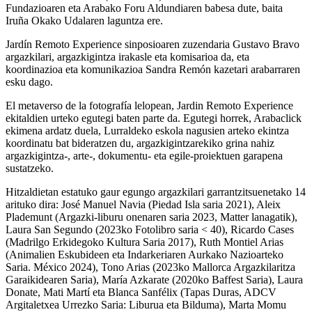
Fundazioaren eta Arabako Foru Aldundiaren babesa dute, baita
Iruña Okako Udalaren laguntza ere.
Jardín Remoto Experience sinposioaren zuzendaria Gustavo Bravo
argazkilari, argazkigintza irakasle eta komisarioa da, eta
koordinazioa eta komunikazioa Sandra Remón kazetari arabarraren
esku dago.
El metaverso de la fotografía lelopean, Jardin Remoto Experience
ekitaldien urteko egutegi baten parte da. Egutegi horrek, Arabaclick
ekimena ardatz duela, Lurraldeko eskola nagusien arteko ekintza
koordinatu bat bideratzen du, argazkigintzarekiko grina nahiz
argazkigintza-, arte-, dokumentu- eta egile-proiektuen garapena
sustatzeko.
Hitzaldietan estatuko gaur egungo argazkilari garrantzitsuenetako 14
arituko dira: José Manuel Navia (Piedad Isla saria 2021), Aleix
Plademunt (Argazki-liburu onenaren saria 2023, Matter lanagatik),
Laura San Segundo (2023ko Fotolibro saria < 40), Ricardo Cases
(Madrilgo Erkidegoko Kultura Saria 2017), Ruth Montiel Arias
(Animalien Eskubideen eta Indarkeriaren Aurkako Nazioarteko
Saria. México 2024), Tono Arias (2023ko Mallorca Argazkilaritza
Garaikidearen Saria), María Azkarate (2020ko Baffest Saria), Laura
Donate, Mati Martí eta Blanca Sanfélix (Tapas Duras, ADCV
Argitaletxea Urrezko Saria: Liburua eta Bilduma), Marta Momu