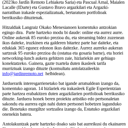
(2023ko Jardín Remoto Lehiaketa Saria) eta Pascual Arnal, Maialen
Lacalle (IDarte) eta Gustavo Bravo argazkilari eta Argazki-
narratiban irakasle espezializatuak, bertaratuen portfolioak
berrikusiko dituztenak.
Hitzaldiak Langraiz Okako Menesianoen komentuko antzokian
egingo dira. Parte hartzeko modu bi daude: online eta aurrez aurre.
Online aukerak 85 euroko prezioa du, eta streaming bidez zuzenean
ikus daiteke, iruzkinen eta galderen bitartez parte har daiteke, eta
edukiak 365 egunez edonon ikus daitezke. Aurrez aurreko aukeran
sartzeak 95 euroko prezioa du (ostatua eta gosaria barne), eta horiei
networking-lunch aukera gehitzen zaie, hizlariekin are gehiago
konektatzeko. Gainera, gazte txartela duten ikasleek tarifa
murriztuak izango dituzte (kontsultatu antolatzaileekin
info@jardinremoto.net
helbidean).
Jarduerarik interesgarrienetako bat igande arratsaldean izango da,
komentuko agoran. 14 hizlariek eta irakasleek Egile Esperientzian
parte hartzea erabakitzen duten argazkilarien portfolioak berrikusiko
dituzte. Jarduera honek beren proiektu artistiko edo pertsonaletan
sakondu eta aurrera egin nahi duten pertsonei hobetzen lagunduko
die. Benetako murgiltze sortzailea izango da, Estatuko argazkilari
onenekin batera.
Antolakuntzak parte hartzeko doako saio bat aurreikusi du ekainaren