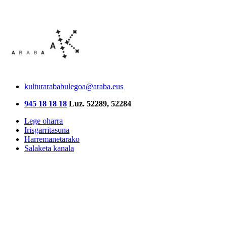
kulturarababulegoa@araba.eus
945 18 18 18
Luz. 52289, 52284
Lege oharra
Irisgarritasuna
Harremanetarako
Salaketa kanala