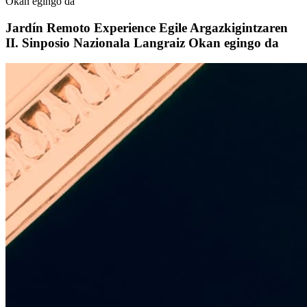
Okan egingo da
Jardín Remoto Experience Egile Argazkigintzaren
II. Sinposio Nazionala Langraiz Okan egingo da