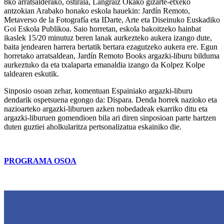
8ko arratsalderako, ostirala, Langraiz Okako gizarte-etxeko
antzokian Arabako honako eskola hauekin: Jardín Remoto,
Metaverso de la Fotografía eta IDarte, Arte eta Diseinuko Euskadiko
Goi Eskola Publikoa. Saio horretan, eskola bakoitzeko hainbat
ikaslek 15/20 minutuz beren lanak aurkezteko aukera izango dute,
baita jendearen harrera bertatik bertara ezagutzeko aukera ere. Egun
horretako arratsaldean, Jardín Remoto Books argazki-liburu bilduma
aurkeztuko da eta txalaparta emanaldia izango da Kolpez Kolpe
taldearen eskutik.
Sinposio osoan zehar, komentuan Espainiako argazki-liburu
dendarik ospetsuena egongo da: Dispara. Denda horrek nazioko eta
nazioarteko argazki-liburuen azken nobedadeak ekarriko ditu eta
argazki-liburuen gomendioen bila ari diren sinposioan parte hartzen
duten guztiei aholkularitza pertsonalizatua eskainiko die.
PROGRAMA OSOA