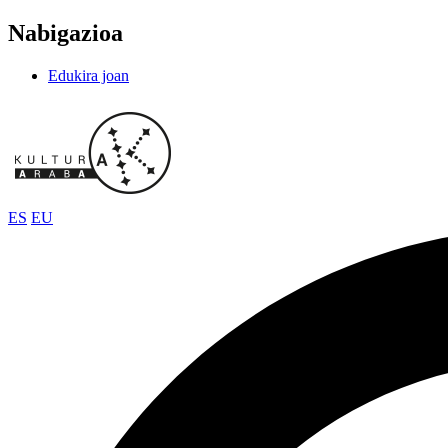
Nabigazioa
Edukira joan
ES
EU