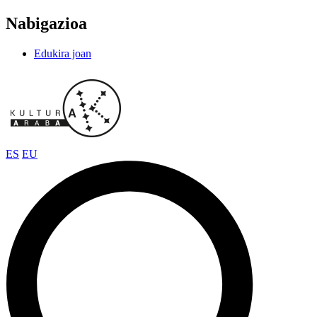
Nabigazioa
Edukira joan
ES
EU