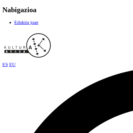
Nabigazioa
Edukira joan
ES
EU