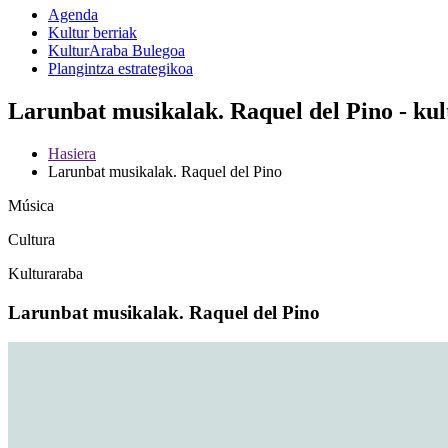
Agenda
Kultur berriak
KulturAraba Bulegoa
Plangintza estrategikoa
Larunbat musikalak. Raquel del Pino - ku
Hasiera
Larunbat musikalak. Raquel del Pino
Música
Cultura
Kulturaraba
Larunbat musikalak. Raquel del Pino