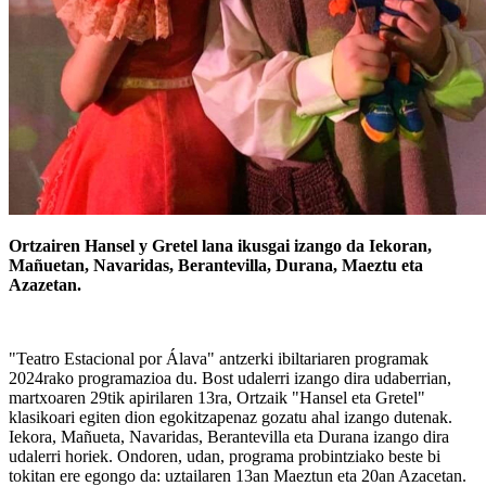
Ortzairen Hansel y Gretel lana ikusgai izango da Iekoran,
Mañuetan, Navaridas, Berantevilla, Durana, Maeztu eta
Azazetan.
"Teatro Estacional por Álava" antzerki ibiltariaren programak
2024rako programazioa du. Bost udalerri izango dira udaberrian,
martxoaren 29tik apirilaren 13ra, Ortzaik "Hansel eta Gretel"
klasikoari egiten dion egokitzapenaz gozatu ahal izango dutenak.
Iekora, Mañueta, Navaridas, Berantevilla eta Durana izango dira
udalerri horiek. Ondoren, udan, programa probintziako beste bi
tokitan ere egongo da: uztailaren 13an Maeztun eta 20an Azacetan.