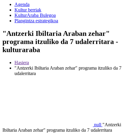
Agenda
Kultur berriak
KulturAraba Bulegoa
Plangintza estrategikoa
"Antzerki Ibiltaria Araban zehar"
programa itzuliko da 7 udalerritara -
kulturaraba
Hasiera
"Antzerki Ibiltaria Araban zehar" programa itzuliko da 7
udalerritara
null
"Antzerki
Ibiltaria Araban zehar" programa itzuliko da 7 udalerritara