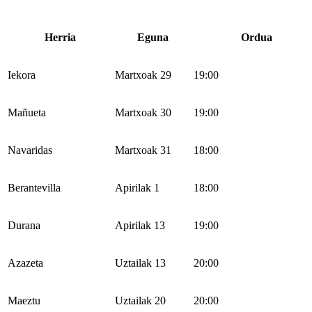
Herria
Eguna
Ordua
Iekora
Martxoak 29
19:00
Mañueta
Martxoak 30
19:00
Navaridas
Martxoak 31
18:00
Berantevilla
Apirilak 1
18:00
Durana
Apirilak 13
19:00
Azazeta
Uztailak 13
20:00
Maeztu
Uztailak 20
20:00