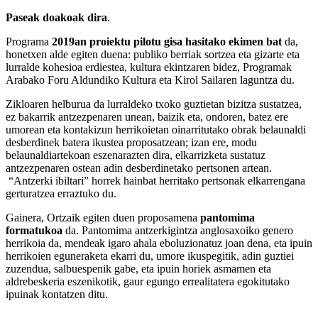
Paseak doakoak dira
.
Programa
2019an proiektu pilotu gisa hasitako ekimen bat
da,
honetxen alde egiten duena: publiko berriak sortzea eta gizarte eta
lurralde kohesioa erdiestea, kultura ekintzaren bidez, Programak
Arabako Foru Aldundiko Kultura eta Kirol Sailaren laguntza du.
Zikloaren helburua da lurraldeko txoko guztietan bizitza sustatzea,
ez bakarrik antzezpenaren unean, baizik eta, ondoren, batez ere
umorean eta kontakizun herrikoietan oinarritutako obrak belaunaldi
desberdinek batera ikustea proposatzean; izan ere, modu
belaunaldiartekoan eszenarazten dira, elkarrizketa sustatuz
antzezpenaren ostean adin desberdinetako pertsonen artean.
“Antzerki ibiltari” horrek hainbat herritako pertsonak elkarrengana
gerturatzea erraztuko du.
Gainera, Ortzaik egiten duen proposamena
pantomima
formatukoa
da. Pantomima antzerkigintza anglosaxoiko genero
herrikoia da, mendeak igaro ahala eboluzionatuz joan dena, eta ipuin
herrikoien eguneraketa ekarri du, umore ikuspegitik, adin guztiei
zuzendua, salbuespenik gabe, eta ipuin horiek asmamen eta
aldrebeskeria eszenikotik, gaur egungo errealitatera egokitutako
ipuinak kontatzen ditu.