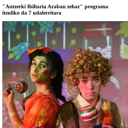
"Antzerki Ibiltaria Araban zehar" programa
itzuliko da 7 udalerritara