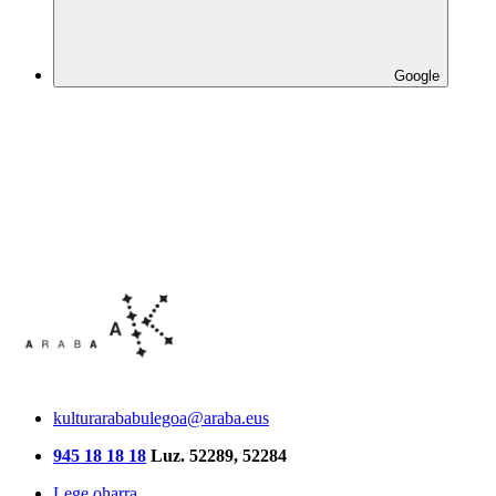
Google
kulturarababulegoa@araba.eus
945 18 18 18
Luz. 52289, 52284
Lege oharra