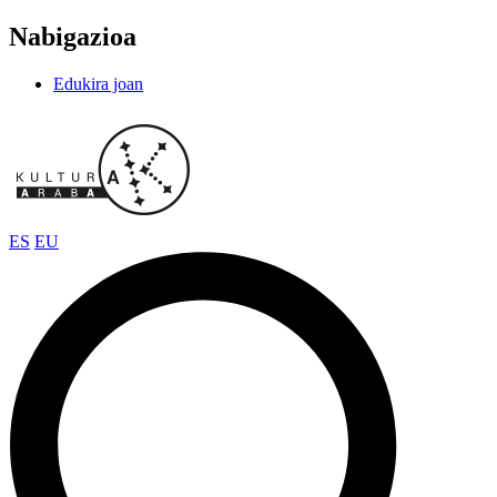
Nabigazioa
Edukira joan
ES
EU