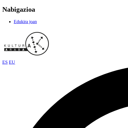
Nabigazioa
Edukira joan
ES
EU