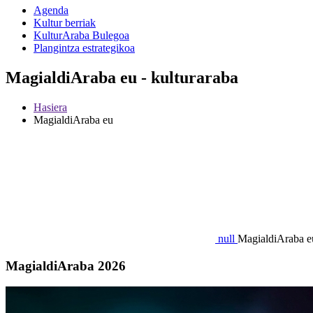
Agenda
Kultur berriak
KulturAraba Bulegoa
Plangintza estrategikoa
MagialdiAraba eu - kulturaraba
Hasiera
MagialdiAraba eu
null
MagialdiAraba e
MagialdiAraba 2026