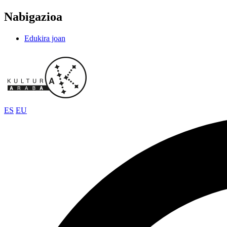
Nabigazioa
Edukira joan
ES
EU