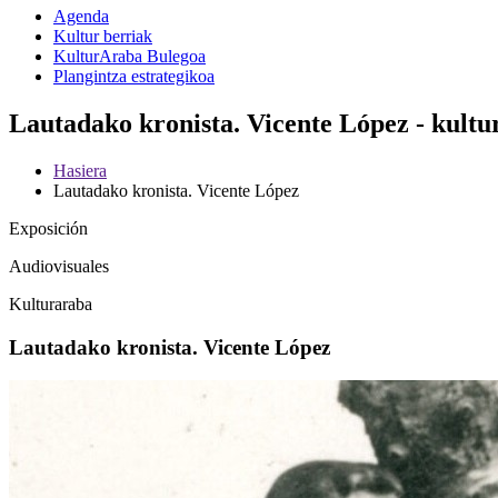
Agenda
Kultur berriak
KulturAraba Bulegoa
Plangintza estrategikoa
Lautadako kronista. Vicente López - kult
Hasiera
Lautadako kronista. Vicente López
Exposición
Audiovisuales
Kulturaraba
Lautadako kronista. Vicente López