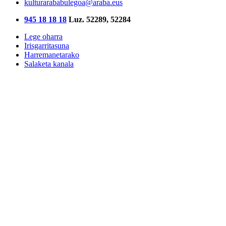
kulturarababulegoa@araba.eus
945 18 18 18
Luz. 52289, 52284
Lege oharra
Irisgarritasuna
Harremanetarako
Salaketa kanala