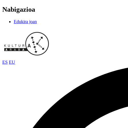
Nabigazioa
Edukira joan
ES
EU