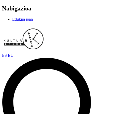
Nabigazioa
Edukira joan
ES
EU