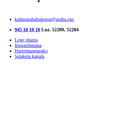
kulturarababulegoa@araba.eus
945 18 18 18
Luz. 52289, 52284
Lege oharra
Irisgarritasuna
Harremanetarako
Salaketa kanala