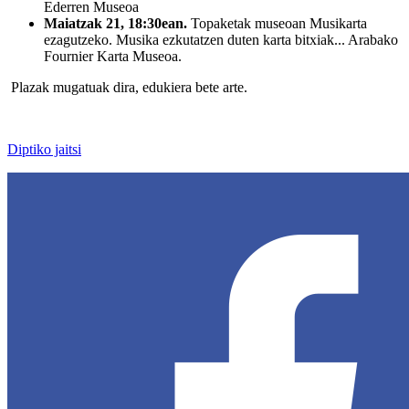
Ederren Museoa
Maiatzak 21, 18:30ean.
Topaketak museoan Musikarta
ezagutzeko. Musika ezkutatzen duten karta bitxiak... Arabako
Fournier Karta Museoa.
Plazak mugatuak dira, edukiera bete arte.
Diptiko jaitsi