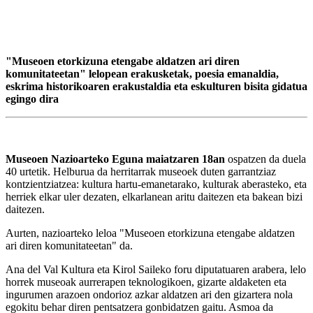
"Museoen etorkizuna etengabe aldatzen ari diren
komunitateetan" lelopean erakusketak, poesia emanaldia,
eskrima historikoaren erakustaldia eta eskulturen bisita gidatua
egingo dira
Museoen Nazioarteko Eguna maiatzaren 18an
ospatzen da duela
40 urtetik. Helburua da herritarrak museoek duten garrantziaz
kontzientziatzea: kultura hartu-emanetarako, kulturak aberasteko, eta
herriek elkar uler dezaten, elkarlanean aritu daitezen eta bakean bizi
daitezen.
Aurten, nazioarteko leloa "Museoen etorkizuna etengabe aldatzen
ari diren komunitateetan" da.
Ana del Val Kultura eta Kirol Saileko foru diputatuaren arabera, lelo
horrek museoak aurrerapen teknologikoen, gizarte aldaketen eta
ingurumen arazoen ondorioz azkar aldatzen ari den gizartera nola
egokitu behar diren pentsatzera gonbidatzen gaitu. Asmoa da