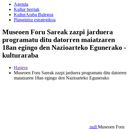
Agenda
Kultur berriak
KulturAraba Bulegoa
Plangintza estrategikoa
Museoen Foru Sareak zazpi jarduera
programatu ditu datorren maiatzaren
18an egingo den Nazioarteko Egunerako -
kulturaraba
Hasiera
Museoen Foru Sareak zazpi jarduera programatu ditu datorren
maiatzaren 18an egingo den Nazioarteko Egunerako
null
Museoen Foru