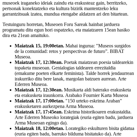
museoek iraganeko ideiak zaindu eta erakusteaz gain, berritzeko,
pertsonak konektatzeko eta kultura bizirik mantentzeko leku
garrantzitsuak izatea, mundua etengabe aldatzen ari den bitartean.
Testuinguru horretan, Museoen Foru Sareak hainbat jarduera
programatu ditu egun hori ospatzeko, eta maiatzaren 15ean hasiko
dira eta 21ean amaituko.
Maiatzak 15, 19:00etan.
Mahai ingurua: "Museos surgidos
de la comunidad: retos y perspectivas de futuro”. BIBAT
Museoa.
Maiatzak 17, 12:30ean.
Poetak maiatzean poesia taldearekin
topaketa museoan. Genialogias taldearen errezitaldia
(emakume poeten elkarte feminista). Talde horrek jendaurrean
irakurriko ditu bere lanak, margolan batzuen aurrean. Arte
Ederren Museoa.
Maiatzak 17, 12:30ean.
Musikarta aldi baterako erakusketa
eta erakusketa iraunkorra. Arabako Fournier Karta Museoa
Maiatzak 17, 17:00etan.
"150 urteko eskrima Araban"
erakusketaren aurkezpena Arma Museoa.
Maiatzak 17, 17:45ean.
Eskrima historikoaren erakustaldia.
Arte Ederren Museoko lorategiak (euria egiten badu, jarduera
Arma Museoan egingo da).
Maiatzak 18, 12:00etan.
Lorategiko eskulturen bisita gidatua
(euria egiten badu, barruko bilduma bisitatuko da). Arte