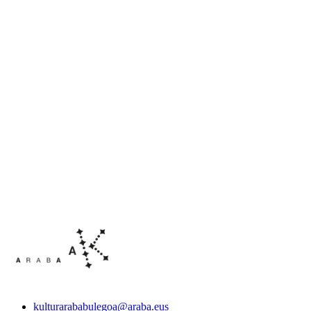
kulturarababulegoa@araba.eus