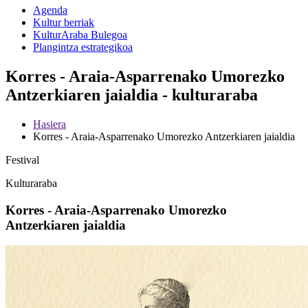
Agenda
Kultur berriak
KulturAraba Bulegoa
Plangintza estrategikoa
Korres - Araia-Asparrenako Umorezko
Antzerkiaren jaialdia - kulturaraba
Hasiera
Korres - Araia-Asparrenako Umorezko Antzerkiaren jaialdia
Festival
Kulturaraba
Korres - Araia-Asparrenako Umorezko
Antzerkiaren jaialdia