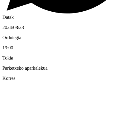
Datak
2024/08/23
Ordutegia
19:00
Tokia
Parketxeko aparkalekua
Korres