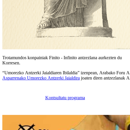
Trotamundos konpainiak Finito - Infinito antzezlana aurkezten du
Korresen.
“Umorezko Antzerki Jaialdiaren Ibilaldia” izenpean, Arabako Foru A
Asparrenako Umorezko Antzerki Jaialdira
joaten diren antzezlanak A
Kontsultatu programa