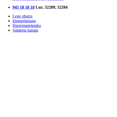
945 18 18 18
Luz. 52289, 52284
Lege oharra
Irisgarritasuna
Harremanetarako
Salaketa kanala