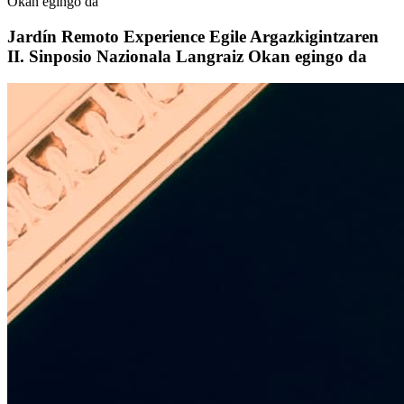
Okan egingo da
Jardín Remoto Experience Egile Argazkigintzaren
II. Sinposio Nazionala Langraiz Okan egingo da