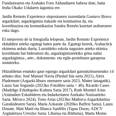
Fundazioaren eta Arabako Foru Aldundiaren babesa dute, baita
Iruña Okako Udalaren laguntza ere.
Jardín Remoto Experience sinposioaren zuzendaria Gustavo Bravo
argazkilari, argazkigintza irakasle eta komisarioa da, eta
koordinazioa eta komunikazioa Sandra Remón kazetari arabarraren
esku dago.
El metaverso de la fotografía lelopean, Jardin Remoto Experience
ekitaldien urteko egutegi baten parte da. Egutegi horrek, Arabaclick
ekimena ardatz duela, Lurraldeko eskola nagusien arteko ekintza
koordinatu bat bideratzen du, argazkigintzarekiko grina nahiz
argazkigintza-, arte-, dokumentu- eta egile-proiektuen garapena
sustatzeko.
Hitzaldietan estatuko gaur egungo argazkilari garrantzitsuenetako 14
arituko dira: José Manuel Navia (Piedad Isla saria 2021), Aleix
Plademunt (Argazki-liburu onenaren saria 2023, Matter lanagatik),
Laura San Segundo (2023ko Fotolibro saria < 40), Ricardo Cases
(Madrilgo Erkidegoko Kultura Saria 2017), Ruth Montiel Arias
(Animalien Eskubideen eta Indarkeriaren Aurkako Nazioarteko
Saria. México 2024), Tono Arias (2023ko Mallorca Argazkilaritza
Garaikidearen Saria), María Azkarate (2020ko Baffest Saria), Laura
Donate, Mati Martí eta Blanca Sanfélix (Tapas Duras, ADCV
Argitaletxea Urrezko Saria: Liburua eta Bilduma), Marta Momu