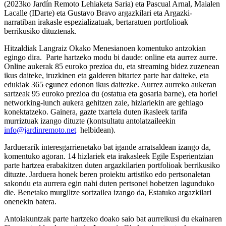
(2023ko Jardín Remoto Lehiaketa Saria) eta Pascual Arnal, Maialen
Lacalle (IDarte) eta Gustavo Bravo argazkilari eta Argazki-
narratiban irakasle espezializatuak, bertaratuen portfolioak
berrikusiko dituztenak.
Hitzaldiak Langraiz Okako Menesianoen komentuko antzokian
egingo dira. Parte hartzeko modu bi daude: online eta aurrez aurre.
Online aukerak 85 euroko prezioa du, eta streaming bidez zuzenean
ikus daiteke, iruzkinen eta galderen bitartez parte har daiteke, eta
edukiak 365 egunez edonon ikus daitezke. Aurrez aurreko aukeran
sartzeak 95 euroko prezioa du (ostatua eta gosaria barne), eta horiei
networking-lunch aukera gehitzen zaie, hizlariekin are gehiago
konektatzeko. Gainera, gazte txartela duten ikasleek tarifa
murriztuak izango dituzte (kontsultatu antolatzaileekin
info@jardinremoto.net
helbidean).
Jarduerarik interesgarrienetako bat igande arratsaldean izango da,
komentuko agoran. 14 hizlariek eta irakasleek Egile Esperientzian
parte hartzea erabakitzen duten argazkilarien portfolioak berrikusiko
dituzte. Jarduera honek beren proiektu artistiko edo pertsonaletan
sakondu eta aurrera egin nahi duten pertsonei hobetzen lagunduko
die. Benetako murgiltze sortzailea izango da, Estatuko argazkilari
onenekin batera.
Antolakuntzak parte hartzeko doako saio bat aurreikusi du ekainaren