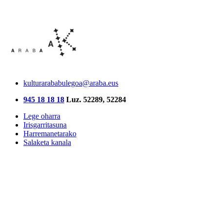
kulturarababulegoa@araba.eus
945 18 18 18
Luz. 52289, 52284
Lege oharra
Irisgarritasuna
Harremanetarako
Salaketa kanala