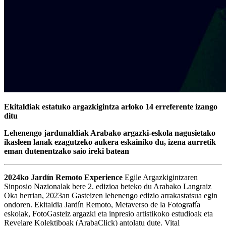
Ekitaldiak estatuko argazkigintza arloko 14 erreferente izango
ditu
Lehenengo jardunaldiak Arabako argazki-eskola nagusietako
ikasleen lanak ezagutzeko aukera eskainiko du, izena aurretik
eman dutenentzako saio ireki batean
2024ko Jardín Remoto Experience
Egile Argazkigintzaren
Sinposio Nazionalak bere 2. edizioa beteko du Arabako Langraiz
Oka herrian, 2023an Gasteizen lehenengo edizio arrakastatsua egin
ondoren. Ekitaldia Jardín Remoto, Metaverso de la Fotografía
eskolak, FotoGasteiz argazki eta inpresio artistikoko estudioak eta
Revelare Kolektiboak (ArabaClick) antolatu dute. Vital