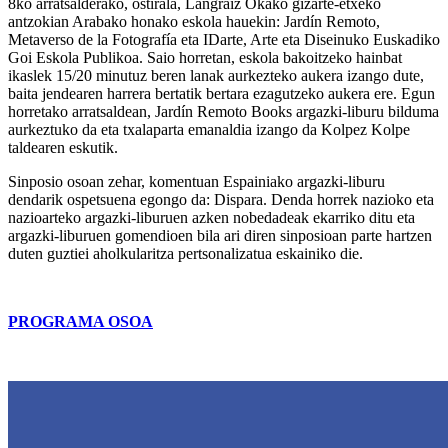
8ko arratsalderako, ostirala, Langraiz Okako gizarte-etxeko
antzokian Arabako honako eskola hauekin: Jardín Remoto,
Metaverso de la Fotografía eta IDarte, Arte eta Diseinuko Euskadiko
Goi Eskola Publikoa. Saio horretan, eskola bakoitzeko hainbat
ikaslek 15/20 minutuz beren lanak aurkezteko aukera izango dute,
baita jendearen harrera bertatik bertara ezagutzeko aukera ere. Egun
horretako arratsaldean, Jardín Remoto Books argazki-liburu bilduma
aurkeztuko da eta txalaparta emanaldia izango da Kolpez Kolpe
taldearen eskutik.
Sinposio osoan zehar, komentuan Espainiako argazki-liburu
dendarik ospetsuena egongo da: Dispara. Denda horrek nazioko eta
nazioarteko argazki-liburuen azken nobedadeak ekarriko ditu eta
argazki-liburuen gomendioen bila ari diren sinposioan parte hartzen
duten guztiei aholkularitza pertsonalizatua eskainiko die.
PROGRAMA OSOA