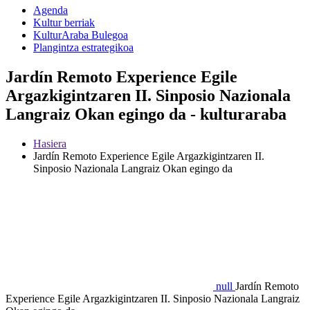
Agenda
Kultur berriak
KulturAraba Bulegoa
Plangintza estrategikoa
Jardín Remoto Experience Egile
Argazkigintzaren II. Sinposio Nazionala
Langraiz Okan egingo da - kulturaraba
Hasiera
Jardín Remoto Experience Egile Argazkigintzaren II.
Sinposio Nazionala Langraiz Okan egingo da
null
Jardín Remoto
Experience Egile Argazkigintzaren II. Sinposio Nazionala Langraiz