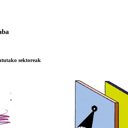
aba
natutako sektoreak