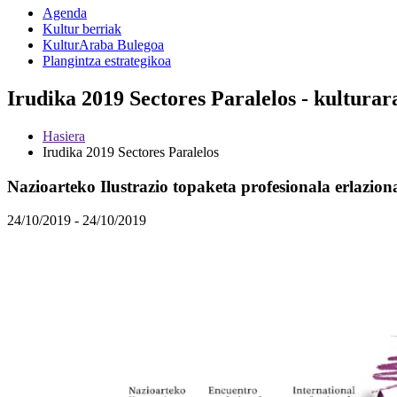
Agenda
Kultur berriak
KulturAraba Bulegoa
Plangintza estrategikoa
Irudika 2019 Sectores Paralelos - kulturar
Hasiera
Irudika 2019 Sectores Paralelos
Nazioarteko Ilustrazio topaketa profesionala erlazio
24/10/2019 - 24/10/2019