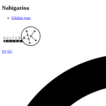
Nabigazioa
Edukira joan
ES
EU