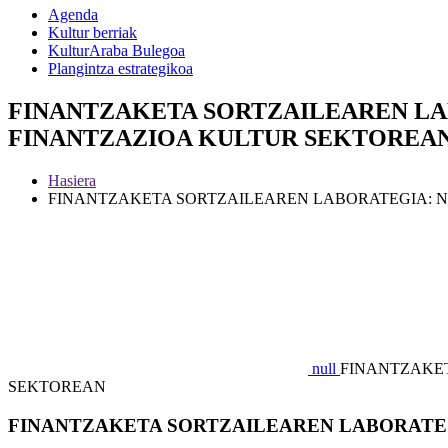
Agenda
Kultur berriak
KulturAraba Bulegoa
Plangintza estrategikoa
FINANTZAKETA SORTZAILEAREN LA
FINANTZAZIOA KULTUR SEKTOREAN - 
Hasiera
FINANTZAKETA SORTZAILEAREN LABORATEGIA: 
null
FINANTZAKET
SEKTOREAN
FINANTZAKETA SORTZAILEAREN LABORATEG