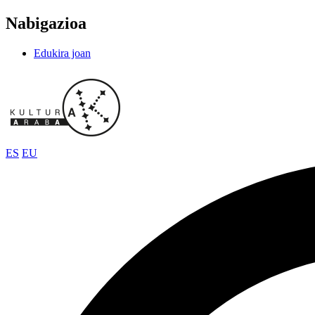
Nabigazioa
Edukira joan
ES
EU