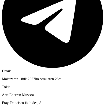
Datak
Maiatzaren 18tik 2027ko otsailaren 28ra
Tokia
Arte Ederren Museoa
Fray Francisco ibilbidea, 8