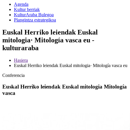
Agenda
Kultur berriak
KulturAraba Bulegoa
Plangintza estrategikoa
Euskal Herriko leiendak Euskal
mitologia· Mitología vasca eu -
kulturaraba
Hasiera
Euskal Herriko leiendak Euskal mitologia· Mitología vasca eu
Conferencia
Euskal Herriko leiendak Euskal mitologia Mitología
vasca