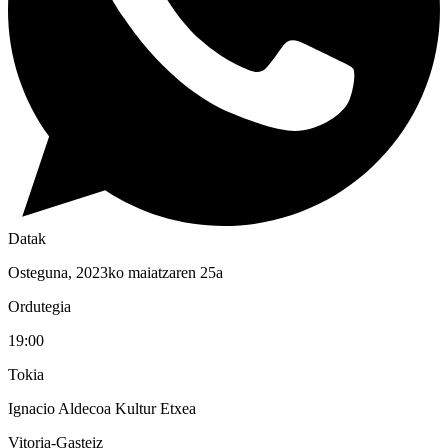
Datak
Osteguna, 2023ko maiatzaren 25a
Ordutegia
19:00
Tokia
Ignacio Aldecoa Kultur Etxea
Vitoria-Gasteiz