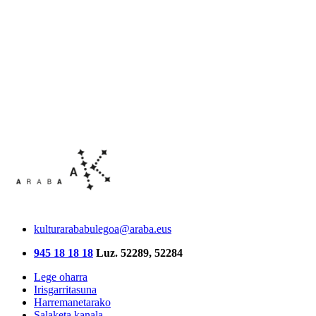
kulturarababulegoa@araba.eus
945 18 18 18
Luz. 52289, 52284
Lege oharra
Irisgarritasuna
Harremanetarako
Salaketa kanala