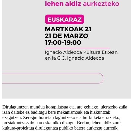
Dirulaguntzen mundua korapilatsua eta, are gehiago, ulertzeko zaila
izan daiteke ez baditugu bere mekanismoak eta hizkuntzak
ezagutzen. Zeregin horretan laguntzeko eta hurbilketa errazteko,
prestakuntza-saio hau eskainiko dizugu. Bertan, lehen aldiz zure
kultura-proiektua dirulaguntza publiko batera aurkeztu aurretik