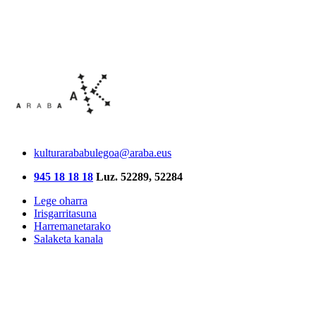
kulturarababulegoa@araba.eus
945 18 18 18
Luz. 52289, 52284
Lege oharra
Irisgarritasuna
Harremanetarako
Salaketa kanala