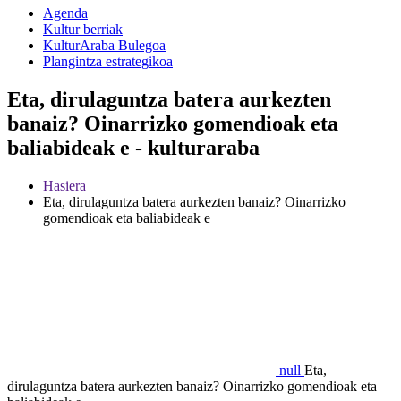
Agenda
Kultur berriak
KulturAraba Bulegoa
Plangintza estrategikoa
Eta, dirulaguntza batera aurkezten
banaiz? Oinarrizko gomendioak eta
baliabideak e - kulturaraba
Hasiera
Eta, dirulaguntza batera aurkezten banaiz? Oinarrizko
gomendioak eta baliabideak e
null
Eta,
dirulaguntza batera aurkezten banaiz? Oinarrizko gomendioak eta