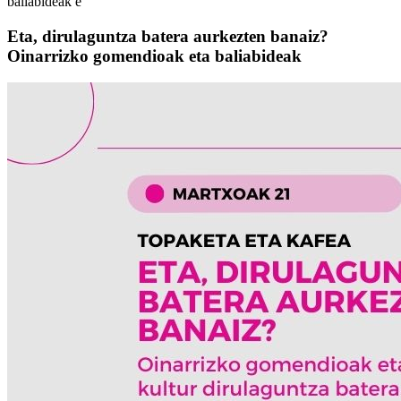
baliabideak e
Eta, dirulaguntza batera aurkezten banaiz?
Oinarrizko gomendioak eta baliabideak