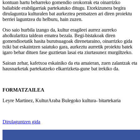
kontuan hartu beharreko gomendio orokorrak eta oinarrizko
baliabide erabilgarriak partekatuko ditugu. Etorkizunera begira
dirulaguntza kulturalen bat aurkeztea pentsatzen ari diren proiektu
berriei laguntzea du helburu, hain zuzen.
Oso saio hurbila izango da, kultur eragileei aurrez aurreko
aholkularitza taldean ematea bezala. Begi-bistakoak diren
gomendioetatik hasita burutsuagoak direnetaraino, oinarrizko gida
txiki bat eskaintzen saiatuko gara, aurkeztu aurretik proiektu batek
igaro behar dituen fase guztietan lasai eta ziurtasunez murgiltzeko.
Saioan zehar, kafetxoa eskainiko da eta amaieran, zuen zalantzak eta
hausnarketak partekatzeko elkarrizketa-gune bat irekiko da.
FORMATZAILEA
Leyre Martinez, KulturAraba Bulegoko kultura- bitartekaria
Dirulaguntzen gida