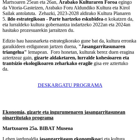
Martxoaren 25ean eta 26an,
Arabako Kulturaren Foroa
egingo
da Vitoria-Gasteizen, Arabako Foru Aldundiko Kultura eta Kirol
Sailak antolatuta. Zehazki, 2023-2028 aldirako Kultura Planaren
5.
ildo estrategikoan - Parte hartzeko eskubidea
-n kokatzen da,
eta lurraldeko kultura gobernantza indartzeko 2022an eta 2024an
hasitako prozesuarekin jarraitzen du.
Edizio hau hausnarketa estrategikorako gune bat da, kultura erronka
garaikideen erdigunean jartzen duena,
"Jasangarritasunaren
triangelua"
lemapean. Foro honetan, kulturak berez duen eragina
aztertzeaz gain,
gizarte aldaketaren, lurralde kohesioaren eta
trantsizio ekologikoaren zeharkako eragile
gisa
ere aztertuko
da.
DESKARGATU PROGRAMA
Ekonomia, gizarte eta ingurumenaren jasangarritasunean
oinarritutako programa
Martxoaren 25a. BIBAT Museoa
Lehen jardunaldia
jasangarritasun ekonomikoa
ri
eta kultura