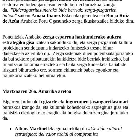
sektorearen bideragarritasun eredu berriei buruzkoa izango
da.
"Bideragarritasunerako bide berriak: zerga-pizgarrien
balioa"
saioan
Amaia Ibañez
Eskenako gerentea eta
Borja Ruiz
de Azúa
Arabako Foru Ogasuneko zerga ikuskatzailea bilduko dira.
Ponentziak Arabako
zerga esparrua hazkunderako aukera
estrategiko gisa
izatean sakonduko du, eta zerga pizgarriak kultura
proiektuen sendotasuna indartzeko funtsezko tresna bihur
daitezkeela aztertuko du. Zerga sistemak duen potentziala jorratuko
da bai sektore pribatuarekin lankidetza bide berriak irekitzeko, bai
finantza autonomia errazteko eta baita zerga kudeaketa baliabide
irisgarri bihurtzeko ere, sormen ekimenek babes egonkor eta
iraunkorra izateko helburuarekin.
Martxoaren 26a. Amarika aretoa
Bigarren jardunaldia
gizarte eta ingurumen jasangarritasuna
ri
buruzkoa izango da, eta kulturak kohesiorako azpiegitura gisa eta
trantsizio ekologikoko eragile aktibo gisa duen zeregina jorratuko
da.
Alfons Martinell
ek eguna irekiko du
«Gestión cultural
estratégica: del valor social al compromiso