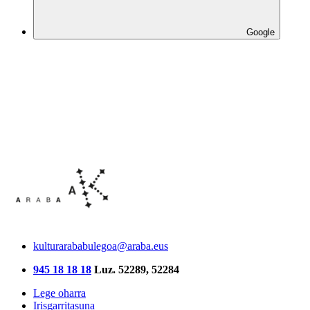
Google
kulturarababulegoa@araba.eus
945 18 18 18
Luz. 52289, 52284
Lege oharra
Irisgarritasuna