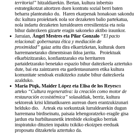
territorial”
hitzaldiarekin. Bertan, kultura inbertsio
estrategikotzat aitortzen duen kontratu sozial berri baten
beharra planteatuko du. Haren ekarpenak honakoan sakondu
du: kultura proiektuek nola sor dezaketen balio partekatua,
nola indartu dezaketen lurraldearen erresilientzia eta nola
bihur daitezkeen gizarte eragin sakoneko aktibo iraunkor.
Jarraian,
Ángel Mestres eta Pilar Gonzalo
“El pacto
relacional: gobernanza ética y mediación de
proximidad”
gaiaz aritu dira elkarrizketan, kulturak duen
harremanetarako dimentsioan ildoa jarrita. Proiektuak
elkarbizitzarako, konfiantzarako eta herritarren
partaidetzarako benetako espazio bihur daitezkeela aztertuko
dute, bai eta zaintzaren eta gardentasunaren etika kultura
komunitate sendoak eraikitzeko zutabe bihur daitezkeela
azalduko.
Maria Ptqk, Maider López eta Elisa de los Reyes
en
arteko
“Cultura regenerativa: la creación como motor de
restauración ecosistémica”
solasaldiak, berriz, kultura
sektoreak krisi klimatikoaren aurrean duen erantzukizunari
helduko dio. Arteak eta sorkuntzak lurraldearekin dugun
harremana birdiseinatu, paisaia lehengoratzeko eragile gisa
jardun eta hurbiltasunetik irtenbide ekologiko berriak
inspiratuko dituzten inpaktu txikiko ekoizpen ereduak
proposatu ditzaketela aztertuko da.