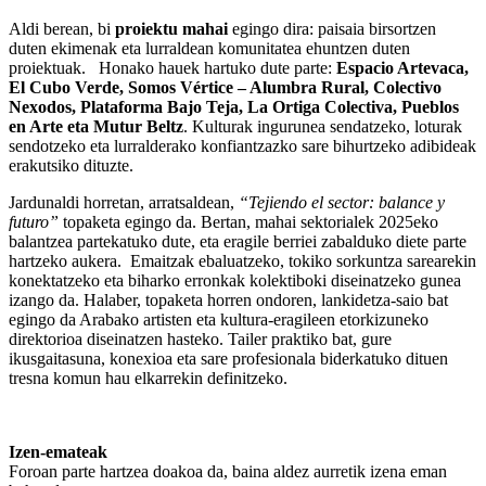
Aldi berean, bi
proiektu mahai
egingo dira: paisaia birsortzen
duten ekimenak eta lurraldean komunitatea ehuntzen duten
proiektuak. Honako hauek hartuko dute parte:
Espacio Artevaca,
El Cubo Verde, Somos Vértice – Alumbra Rural, Colectivo
Nexodos, Plataforma Bajo Teja, La Ortiga Colectiva, Pueblos
en Arte eta Mutur Beltz
. Kulturak ingurunea sendatzeko, loturak
sendotzeko eta lurralderako konfiantzazko sare bihurtzeko adibideak
erakutsiko dituzte.
Jardunaldi horretan, arratsaldean,
“Tejiendo el sector: balance y
futuro”
topaketa egingo da. Bertan, mahai sektorialek 2025eko
balantzea partekatuko dute, eta eragile berriei zabalduko diete parte
hartzeko aukera. Emaitzak ebaluatzeko, tokiko sorkuntza sarearekin
konektatzeko eta biharko erronkak kolektiboki diseinatzeko gunea
izango da. Halaber, topaketa horren ondoren, lankidetza-saio bat
egingo da Arabako artisten eta kultura-eragileen etorkizuneko
direktorioa diseinatzen hasteko. Tailer praktiko bat, gure
ikusgaitasuna, konexioa eta sare profesionala biderkatuko dituen
tresna komun hau elkarrekin definitzeko.
Izen-emateak
Foroan parte hartzea doakoa da, baina aldez aurretik izena eman