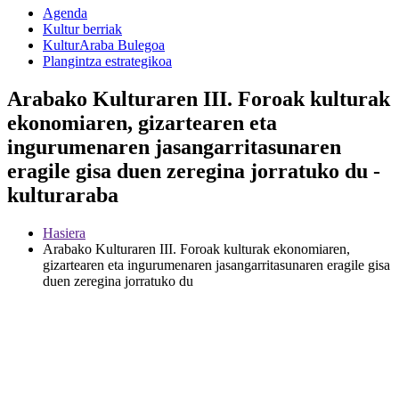
Agenda
Kultur berriak
KulturAraba Bulegoa
Plangintza estrategikoa
Arabako Kulturaren III. Foroak kulturak
ekonomiaren, gizartearen eta
ingurumenaren jasangarritasunaren
eragile gisa duen zeregina jorratuko du -
kulturaraba
Hasiera
Arabako Kulturaren III. Foroak kulturak ekonomiaren,
gizartearen eta ingurumenaren jasangarritasunaren eragile gisa
duen zeregina jorratuko du