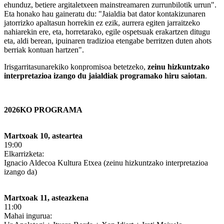
ehunduz, betiere argitaletxeen mainstreamaren zurrunbilotik urrun".
Eta honako hau gaineratu du: "Jaialdia bat dator kontakizunaren
jatorrizko apaltasun horrekin ez ezik, aurrera egiten jarraitzeko
nahiarekin ere, eta, horretarako, egile ospetsuak erakartzen ditugu
eta, aldi berean, ipuinaren tradizioa etengabe berritzen duten ahots
berriak kontuan hartzen".
Irisgarritasunarekiko konpromisoa betetzeko,
zeinu hizkuntzako
interpretazioa izango du jaialdiak programako hiru saiotan
.
2026KO PROGRAMA
Martxoak 10, asteartea
19:00
Elkarrizketa:
Ignacio Aldecoa Kultura Etxea (zeinu hizkuntzako interpretazioa
izango da)
Martxoak 11, asteazkena
11:00
Mahai ingurua: