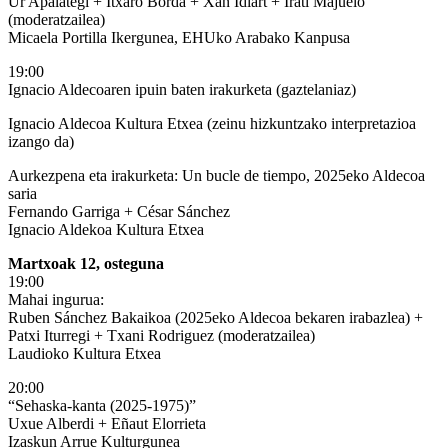
Ur Apalategi + Itxaro Borda + Xan Idiart + Irati Majuelo
(moderatzailea)
Micaela Portilla Ikergunea, EHUko Arabako Kanpusa
19:00
Ignacio Aldecoaren ipuin baten irakurketa (gaztelaniaz)
Ignacio Aldecoa Kultura Etxea (zeinu hizkuntzako interpretazioa
izango da)
Aurkezpena eta irakurketa: Un bucle de tiempo, 2025eko Aldecoa
saria
Fernando Garriga + César Sánchez
Ignacio Aldekoa Kultura Etxea
Martxoak 12, osteguna
19:00
Mahai ingurua:
Ruben Sánchez Bakaikoa (2025eko Aldecoa bekaren irabazlea) +
Patxi Iturregi + Txani Rodriguez (moderatzailea)
Laudioko Kultura Etxea
20:00
“Sehaska-kanta (2025-1975)”
Uxue Alberdi + Eñaut Elorrieta
Izaskun Arrue Kulturgunea