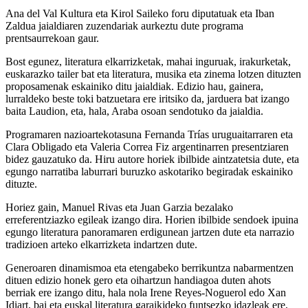
Ana del Val Kultura eta Kirol Saileko foru diputatuak eta Iban
Zaldua jaialdiaren zuzendariak aurkeztu dute programa
prentsaurrekoan gaur.
Bost egunez, literatura elkarrizketak, mahai inguruak, irakurketak,
euskarazko tailer bat eta literatura, musika eta zinema lotzen dituzten
proposamenak eskainiko ditu jaialdiak. Edizio hau, gainera,
lurraldeko beste toki batzuetara ere iritsiko da, jarduera bat izango
baita Laudion, eta, hala, Araba osoan sendotuko da jaialdia.
Programaren nazioartekotasuna Fernanda Trías uruguaitarraren eta
Clara Obligado eta Valeria Correa Fiz argentinarren presentziaren
bidez gauzatuko da. Hiru autore horiek ibilbide aintzatetsia dute, eta
egungo narratiba laburrari buruzko askotariko begiradak eskainiko
dituzte.
Horiez gain, Manuel Rivas eta Juan Garzia bezalako
erreferentziazko egileak izango dira. Horien ibilbide sendoek ipuina
egungo literatura panoramaren erdigunean jartzen dute eta narrazio
tradizioen arteko elkarrizketa indartzen dute.
Generoaren dinamismoa eta etengabeko berrikuntza nabarmentzen
dituen edizio honek gero eta oihartzun handiagoa duten ahots
berriak ere izango ditu, hala nola Irene Reyes-Noguerol edo Xan
Idiart, bai eta euskal literatura garaikideko funtsezko idazleak ere,