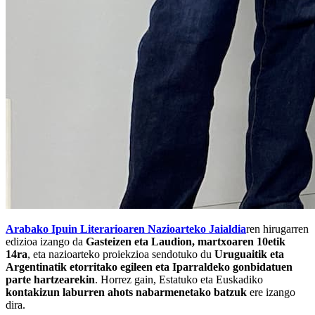
Arabako Ipuin Literarioaren Nazioarteko Jaialdia
ren hirugarren
edizioa izango da
Gasteizen eta Laudion, martxoaren 10etik
14ra
, eta nazioarteko proiekzioa sendotuko du
Uruguaitik eta
Argentinatik etorritako egileen eta Iparraldeko gonbidatuen
parte hartzearekin
. Horrez gain, Estatuko eta Euskadiko
kontakizun laburren ahots nabarmenetako batzuk
ere izango
dira.