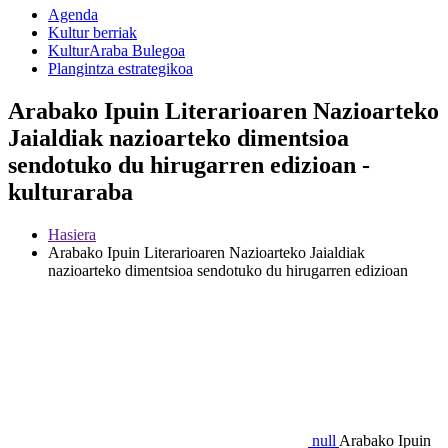
Agenda
Kultur berriak
KulturAraba Bulegoa
Plangintza estrategikoa
Arabako Ipuin Literarioaren Nazioarteko
Jaialdiak nazioarteko dimentsioa
sendotuko du hirugarren edizioan -
kulturaraba
Hasiera
Arabako Ipuin Literarioaren Nazioarteko Jaialdiak
nazioarteko dimentsioa sendotuko du hirugarren edizioan
null
Arabako Ipuin