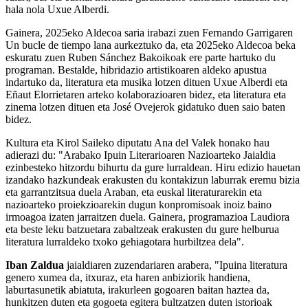
hala nola Uxue Alberdi.
Gainera, 2025eko Aldecoa saria irabazi zuen Fernando Garrigaren
Un bucle de tiempo lana aurkeztuko da, eta 2025eko Aldecoa beka
eskuratu zuen Ruben Sánchez Bakoikoak ere parte hartuko du
programan. Bestalde, hibridazio artistikoaren aldeko apustua
indartuko da, literatura eta musika lotzen dituen Uxue Alberdi eta
Eñaut Elorrietaren arteko kolaborazioaren bidez, eta literatura eta
zinema lotzen dituen eta José Ovejerok gidatuko duen saio baten
bidez.
Kultura eta Kirol Saileko diputatu Ana del Valek honako hau
adierazi du: "Arabako Ipuin Literarioaren Nazioarteko Jaialdia
ezinbesteko hitzordu bihurtu da gure lurraldean. Hiru edizio hauetan
izandako hazkundeak erakusten du kontakizun laburrak eremu bizia
eta garrantzitsua duela Araban, eta euskal literaturarekin eta
nazioarteko proiekzioarekin dugun konpromisoak inoiz baino
irmoagoa izaten jarraitzen duela. Gainera, programazioa Laudiora
eta beste leku batzuetara zabaltzeak erakusten du gure helburua
literatura lurraldeko txoko gehiagotara hurbiltzea dela".
Iban Zaldua
jaialdiaren zuzendariaren arabera, "Ipuina literatura
genero xumea da, itxuraz, eta haren anbiziorik handiena,
laburtasunetik abiatuta, irakurleen gogoaren baitan haztea da,
hunkitzen duten eta gogoeta egitera bultzatzen duten istorioak