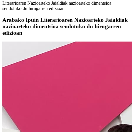
Literarioaren Nazioarteko Jaialdiak nazioarteko dimentsioa
sendotuko du hirugarren edizioan
Arabako Ipuin Literarioaren Nazioarteko Jaialdiak
nazioarteko dimentsioa sendotuko du hirugarren
edizioan