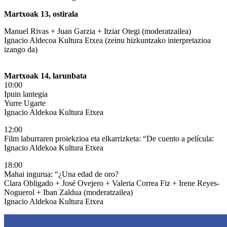
Martxoak 13, ostirala
Manuel Rivas + Juan Garzia + Itziar Otegi (moderatzailea)
Ignacio Aldecoa Kultura Etxea (zeinu hizkuntzako interpretazioa
izango da)
Martxoak 14, larunbata
10:00
Ipuin lantegia
Yurre Ugarte
Ignacio Aldekoa Kultura Etxea
12:00
Film laburraren proiekzioa eta elkarrizketa: “De cuento a película:
Ignacio Aldekoa Kultura Etxea
18:00
Mahai ingurua: “¿Una edad de oro?
Clara Obligado + José Ovejero + Valeria Correa Fiz + Irene Reyes-
Noguerol + Iban Zaldua (moderatzailea)
Ignacio Aldekoa Kultura Etxea