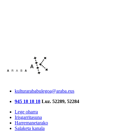
kulturarababulegoa@araba.eus
945 18 18 18
Luz. 52289, 52284
Lege oharra
Irisgarritasuna
Harremanetarako
Salaketa kanala