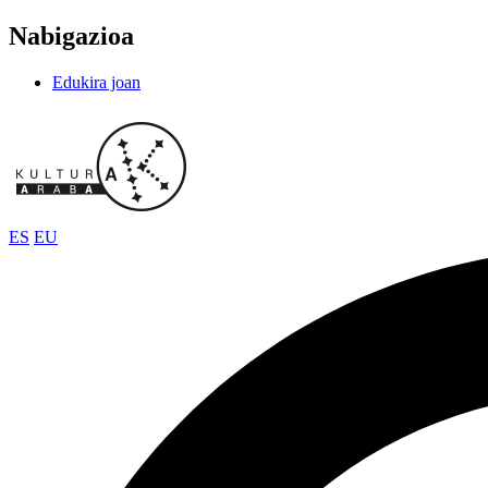
Nabigazioa
Edukira joan
ES
EU