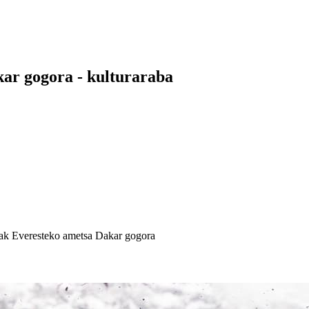
ar gogora - kulturaraba
ak Everesteko ametsa Dakar gogora