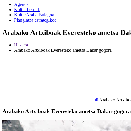
Agenda
Kultur berriak
KulturAraba Bulegoa
Plangintza estrategikoa
Arabako Artxiboak Everesteko ametsa Dak
Hasiera
Arabako Artxiboak Everesteko ametsa Dakar gogora
null
Arabako Artxibo
Arabako Artxiboak Everesteko ametsa Dakar gogora