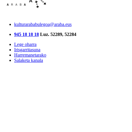
kulturarababulegoa@araba.eus
945 18 18 18
Luz. 52289, 52284
Lege oharra
Irisgarritasuna
Harremanetarako
Salaketa kanala