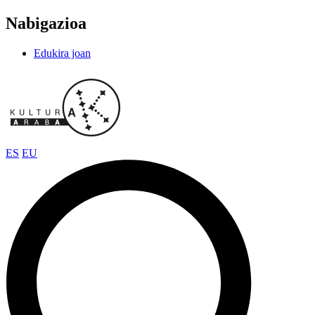
Nabigazioa
Edukira joan
ES
EU