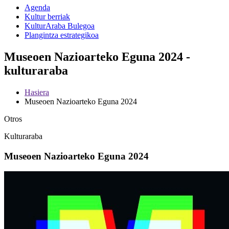
Agenda
Kultur berriak
KulturAraba Bulegoa
Plangintza estrategikoa
Museoen Nazioarteko Eguna 2024 -
kulturaraba
Hasiera
Museoen Nazioarteko Eguna 2024
Otros
Kulturaraba
Museoen Nazioarteko Eguna 2024