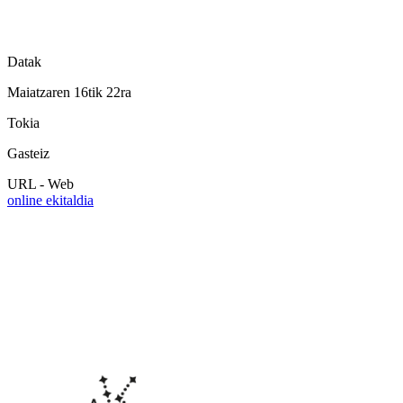
Datak
Maiatzaren 16tik 22ra
Tokia
Gasteiz
URL - Web
online ekitaldia