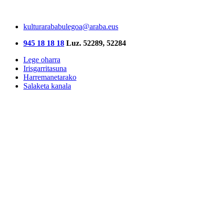
kulturarababulegoa@araba.eus
945 18 18 18
Luz. 52289, 52284
Lege oharra
Irisgarritasuna
Harremanetarako
Salaketa kanala