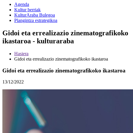
Agenda
Kultur berriak
KulturAraba Bulegoa
Plangintza estrategikoa
Gidoi eta errealizazio zinematografikoko
ikastaroa - kulturaraba
Hasiera
Gidoi eta errealizazio zinematografikoko ikastaroa
Gidoi eta errealizazio zinematografikoko ikastaroa
13/12/2022