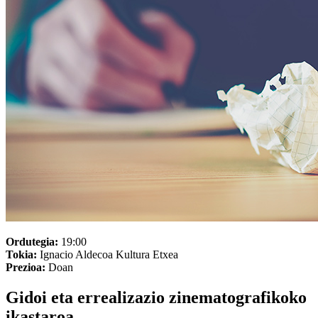
Ordutegia:
19:00
Tokia:
Ignacio Aldecoa Kultura Etxea
Prezioa:
Doan
Gidoi eta errealizazio zinematografikoko
ikastaroa