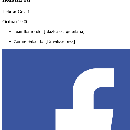
Lekua:
Gela 1
Ordua:
19:00
Juan Ibarrondo [Idazlea eta gidoilaria]
Zuriñe Sabando [Errealizadorea]