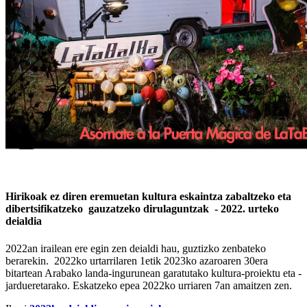
Hirikoak ez diren eremuetan kultura eskaintza zabaltzeko eta
dibertsifikatzeko gauzatzeko dirulaguntzak - 2022. urteko
deialdia
2022an irailean ere egin zen deialdi hau, guztizko zenbateko
berarekin. 2022ko urtarrilaren 1etik 2023ko azaroaren 30era
bitartean Arabako landa-ingurunean garatutako kultura-proiektu eta -
jardueretarako. Eskatzeko epea 2022ko urriaren 7an amaitzen zen.