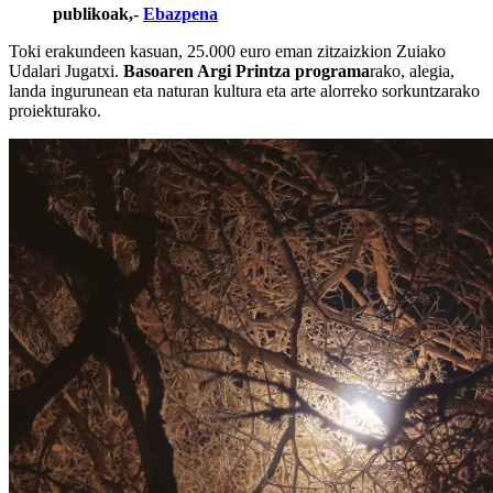
publikoak,-
Ebazpena
Toki erakundeen kasuan, 25.000 euro eman zitzaizkion Zuiako
Udalari Jugatxi.
Basoaren Argi Printza programa
rako, alegia,
landa ingurunean eta naturan kultura eta arte alorreko sorkuntzarako
proiekturako.