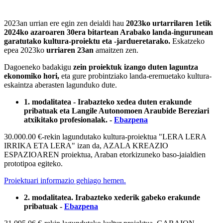
2023an urrian ere egin zen deialdi hau
2023ko urtarrilaren 1etik
2024ko azaroaren 30era bitartean Arabako landa-ingurunean
garatutako kultura-proiektu eta -jardueretarako.
Eskatzeko
epea 2023ko
urriaren 23an
amaitzen zen.
Dagoeneko badakigu
zein proiektuk izango duten laguntza
ekonomiko hori,
eta gure probintziako landa-eremuetako kultura-
eskaintza aberasten lagunduko dute.
1. modalitatea - Irabazteko xedea duten erakunde
pribatuak eta Langile Autonomoen Araubide Bereziari
atxikitako profesionalak. -
Ebazpena
30.000.00 €-rekin lagundutako kultura-proiektua "LERA LERA
IRRIKA ETA LERA" izan da, AZALA KREAZIO
ESPAZIOAREN proiektua, Araban etorkizuneko baso-jaialdien
prototipoa egiteko.
Proiektuari informazio gehiago hemen.
2. modalitatea. Irabazteko xederik gabeko erakunde
pribatuak -
Ebazpena