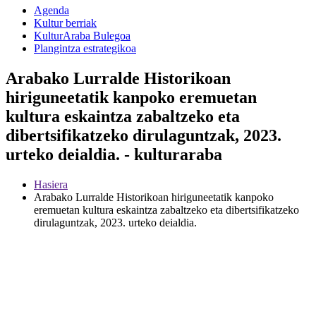
Agenda
Kultur berriak
KulturAraba Bulegoa
Plangintza estrategikoa
Arabako Lurralde Historikoan
hiriguneetatik kanpoko eremuetan
kultura eskaintza zabaltzeko eta
dibertsifikatzeko dirulaguntzak, 2023.
urteko deialdia. - kulturaraba
Hasiera
Arabako Lurralde Historikoan hiriguneetatik kanpoko
eremuetan kultura eskaintza zabaltzeko eta dibertsifikatzeko
dirulaguntzak, 2023. urteko deialdia.