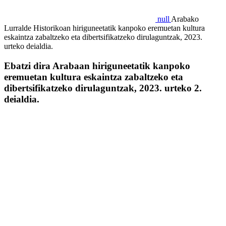
null
Arabako
Lurralde Historikoan hiriguneetatik kanpoko eremuetan kultura
eskaintza zabaltzeko eta dibertsifikatzeko dirulaguntzak, 2023.
urteko deialdia.
Ebatzi dira Arabaan hiriguneetatik kanpoko
eremuetan kultura eskaintza zabaltzeko eta
dibertsifikatzeko dirulaguntzak, 2023. urteko 2.
deialdia.