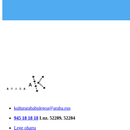
kulturarababulegoa@araba.eus
945 18 18 18
Luz. 52289, 52284
Lege oharra