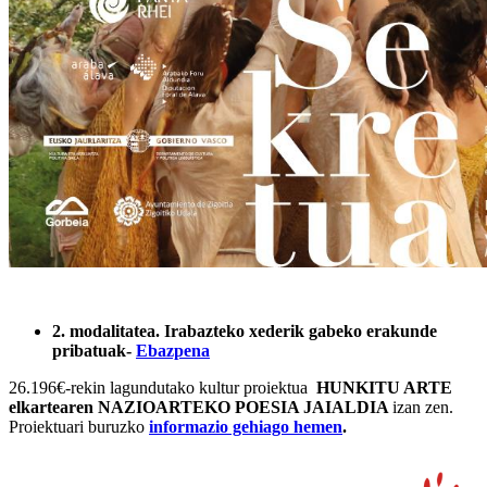
2. modalitatea. Irabazteko xederik gabeko erakunde
pribatuak-
Ebazpena
26.196€-rekin lagundutako kultur proiektua
HUNKITU ARTE
elkartearen NAZIOARTEKO POESIA JAIALDIA
izan zen.
Proiektuari buruzko
informazio gehiago hemen
.