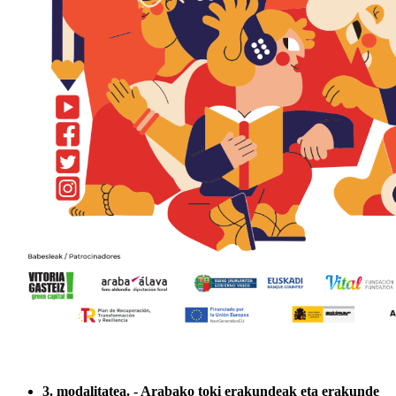
3. modalitatea. - Arabako toki erakundeak eta erakunde