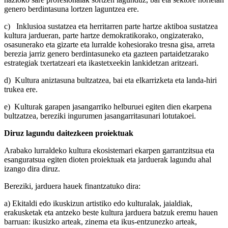
genero berdintasuna lortzen laguntzea ere.
c) Inklusioa sustatzea eta herritarren parte hartze aktiboa sustatzea
kultura jardueran, parte hartze demokratikorako, ongizaterako,
osasunerako eta gizarte eta lurralde kohesiorako tresna gisa, arreta
berezia jarriz genero berdintasuneko eta gazteen partaidetzarako
estrategiak txertatzeari eta ikastetxeekin lankidetzan aritzeari.
d) Kultura aniztasuna bultzatzea, bai eta elkarrizketa eta landa-hiri
trukea ere.
e) Kulturak garapen jasangarriko helburuei egiten dien ekarpena
bultzatzea, bereziki ingurumen jasangarritasunari lotutakoei.
Diruz lagundu daitezkeen proiektuak
Arabako lurraldeko kultura ekosistemari ekarpen garrantzitsua eta
esanguratsua egiten dioten proiektuak eta jarduerak lagundu ahal
izango dira diruz.
Bereziki, jarduera hauek finantzatuko dira:
a) Ekitaldi edo ikuskizun artistiko edo kulturalak, jaialdiak,
erakusketak eta antzeko beste kultura jarduera batzuk eremu hauen
barruan: ikusizko arteak, zinema eta ikus-entzunezko arteak,