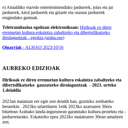
e) Aisialdiko eta/edo entretenimenduko jarduerek, jolas eta jai
jarduerek, kirol jarduerek eta gizarte eta osasun jarduerek
eragindako gastuak.
Teletramitazioa egoitzan elektronikoan:
Hirikoak ez diren
eremuetan kultura-eskaintza zabaltzeko eta dibertsifikatzeko
dirulaguntzak - egoitza (araba.eus)
Oinarriak
- ALHAO 2023/10/16
AURREKO EDIZIOAK
Hirikoak ez diren eremuetan kultura eskaintza zabaltzeko eta
dibertsifikatzeko gauzatzeko dirulaguntzak - 2023. urteko
1.deialdia
2023an maiatzan ere egin zen deialdi hau, guztizko zenbateko
berarekin. 2023ko urtarrilaren 1etik 2023ko azaroaren 30era
bitartean Arabako landa-ingurunean garatutako kultura-proiektu eta -
jardueretarako. Eskatzeko epea 2022ko maiatzaren 30ean amaitzen
zen.