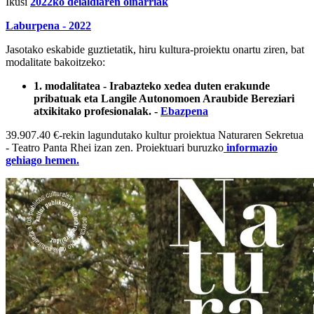
Ikusi
2022ko deialdiaren oinarriak
Laburpena - 2022
Jasotako eskabide guztietatik, hiru kultura-proiektu onartu ziren, bat
modalitate bakoitzeko:
1. modalitatea - Irabazteko xedea duten erakunde
pribatuak eta Langile Autonomoen Araubide Bereziari
atxikitako profesionalak. -
Ebazpena
39.907.40 €-rekin lagundutako kultur proiektua Naturaren Sekretua
- Teatro Panta Rhei izan zen.
Proiektuari buruzko
informazio
gehiago hemen.