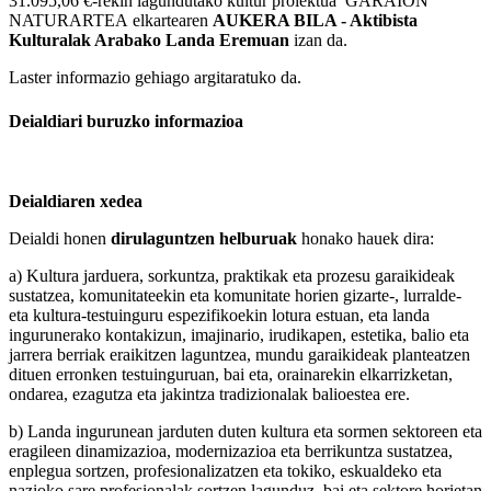
31.095,06 €-rekin lagundutako kultur proiektua GARAION
NATURARTEA elkartearen
AUKERA BILA - Aktibista
Kulturalak Arabako Landa Eremuan
izan da.
Laster informazio gehiago argitaratuko da.
Deialdiari buruzko informazioa
Deialdiaren xedea
Deialdi honen
dirulaguntzen helburuak
honako hauek dira:
a) Kultura jarduera, sorkuntza, praktikak eta prozesu garaikideak
sustatzea, komunitateekin eta komunitate horien gizarte-, lurralde-
eta kultura-testuinguru espezifikoekin lotura estuan, eta landa
ingurunerako kontakizun, imajinario, irudikapen, estetika, balio eta
jarrera berriak eraikitzen laguntzea, mundu garaikideak planteatzen
dituen erronken testuinguruan, bai eta, orainarekin elkarrizketan,
ondarea, ezagutza eta jakintza tradizionalak balioestea ere.
b) Landa ingurunean jarduten duten kultura eta sormen sektoreen eta
eragileen dinamizazioa, modernizazioa eta berrikuntza sustatzea,
enplegua sortzen, profesionalizatzen eta tokiko, eskualdeko eta
nazioko sare profesionalak sortzen lagunduz, bai eta sektore horietan