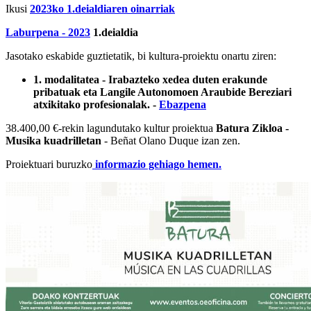
Ikusi
2023ko 1.deialdiaren oinarriak
Laburpena - 2023
1.deialdia
Jasotako eskabide guztietatik, bi kultura-proiektu onartu ziren:
1. modalitatea - Irabazteko xedea duten erakunde
pribatuak eta Langile Autonomoen Araubide Bereziari
atxikitako profesionalak. -
Ebazpena
38.400,00 €-rekin lagundutako kultur proiektua
Batura Zikloa -
Musika kuadrilletan
- Beñat Olano Duque izan zen.
Proiektuari buruzko
informazio gehiago hemen.