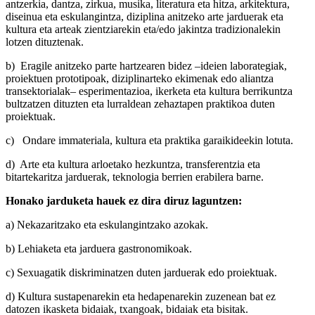
antzerkia, dantza, zirkua, musika, literatura eta hitza, arkitektura,
diseinua eta eskulangintza, diziplina anitzeko arte jarduerak eta
kultura eta arteak zientziarekin eta/edo jakintza tradizionalekin
lotzen dituztenak.
b) Eragile anitzeko parte hartzearen bidez –ideien laborategiak,
proiektuen prototipoak, diziplinarteko ekimenak edo aliantza
transektorialak– esperimentazioa, ikerketa eta kultura berrikuntza
bultzatzen dituzten eta lurraldean zehaztapen praktikoa duten
proiektuak.
c) Ondare immateriala, kultura eta praktika garaikideekin lotuta.
d) Arte eta kultura arloetako hezkuntza, transferentzia eta
bitartekaritza jarduerak, teknologia berrien erabilera barne.
Honako jarduketa hauek ez dira diruz laguntzen:
a) Nekazaritzako eta eskulangintzako azokak.
b) Lehiaketa eta jarduera gastronomikoak.
c) Sexuagatik diskriminatzen duten jarduerak edo proiektuak.
d) Kultura sustapenarekin eta hedapenarekin zuzenean bat ez
datozen ikasketa bidaiak, txangoak, bidaiak eta bisitak.