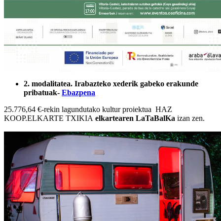
2. modalitatea. Irabazteko xederik gabeko erakunde
pribatuak-
Ebazpena
25.776,64 €-rekin lagundutako kultur proiektua HAZ
KOOP.ELKARTE TXIKIA
elkartearen LaTaBalKa
izan zen.