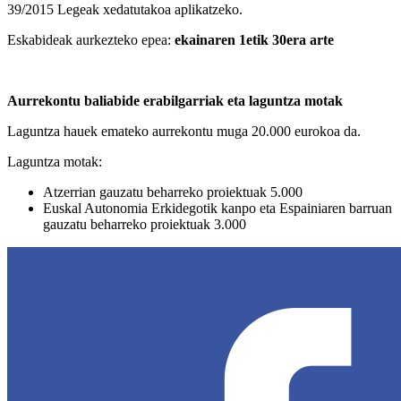
39/2015 Legeak xedatutakoa aplikatzeko.
Eskabideak aurkezteko epea:
ekainaren 1etik 30era arte
Aurrekontu baliabide erabilgarriak eta laguntza motak
Laguntza hauek emateko aurrekontu muga 20.000 eurokoa da.
Laguntza motak:
Atzerrian gauzatu beharreko proiektuak 5.000
Euskal Autonomia Erkidegotik kanpo eta Espainiaren barruan
gauzatu beharreko proiektuak 3.000