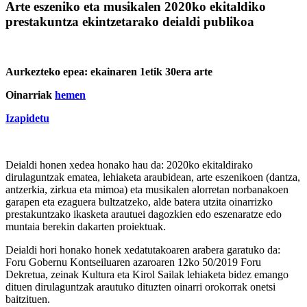
Arte eszeniko eta musikalen 2020ko ekitaldiko
prestakuntza ekintzetarako deialdi publikoa
Aurkezteko epea:
ekainaren 1etik 30era arte
Oinarriak
hemen
Izapidetu
Deialdi honen xedea honako hau da: 2020ko ekitaldirako
dirulaguntzak ematea, lehiaketa araubidean, arte eszenikoen (dantza,
antzerkia, zirkua eta mimoa) eta musikalen alorretan norbanakoen
garapen eta ezaguera bultzatzeko, alde batera utzita oinarrizko
prestakuntzako ikasketa arautuei dagozkien edo eszenaratze edo
muntaia berekin dakarten proiektuak.
Deialdi hori honako honek xedatutakoaren arabera garatuko da:
Foru Gobernu Kontseiluaren azaroaren 12ko 50/2019 Foru
Dekretua, zeinak Kultura eta Kirol Sailak lehiaketa bidez emango
dituen dirulaguntzak arautuko dituzten oinarri orokorrak onetsi
baitzituen.