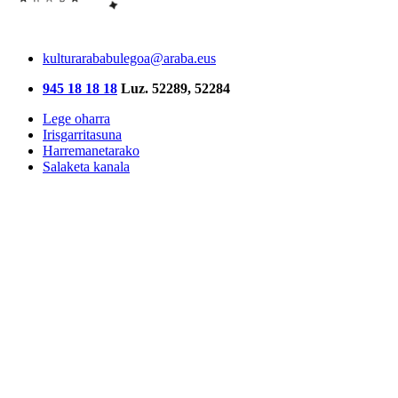
kulturarababulegoa@araba.eus
945 18 18 18
Luz. 52289, 52284
Lege oharra
Irisgarritasuna
Harremanetarako
Salaketa kanala