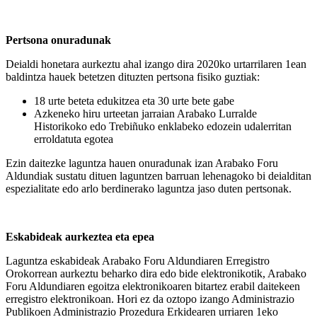
Pertsona onuradunak
Deialdi honetara aurkeztu ahal izango dira 2020ko urtarrilaren 1ean
baldintza hauek betetzen dituzten pertsona fisiko guztiak:
18 urte beteta edukitzea eta 30 urte bete gabe
Azkeneko hiru urteetan jarraian Arabako Lurralde
Historikoko edo Trebiñuko enklabeko edozein udalerritan
erroldatuta egotea
Ezin daitezke laguntza hauen onuradunak izan Arabako Foru
Aldundiak sustatu dituen laguntzen barruan lehenagoko bi deialditan
espezialitate edo arlo berdinerako laguntza jaso duten pertso
nak.
Eskabideak aurkeztea eta epea
Laguntza eskabideak Arabako Foru Aldundiaren Erregistro
Orokorrean aurkeztu beharko dira edo bide elektronikotik, Arabako
Foru Aldundiaren egoitza elektronikoaren bitartez erabil daitekeen
erregistro elektronikoan. Hori ez da oztopo izango Administrazio
Publikoen Administrazio Prozedura Erkidearen urriaren 1eko