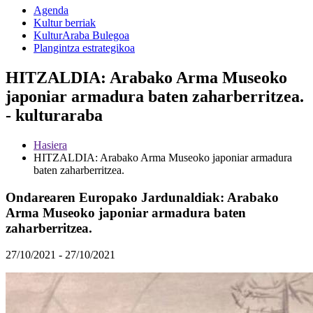
Agenda
Kultur berriak
KulturAraba Bulegoa
Plangintza estrategikoa
HITZALDIA: Arabako Arma Museoko
japoniar armadura baten zaharberritzea.
- kulturaraba
Hasiera
HITZALDIA: Arabako Arma Museoko japoniar armadura
baten zaharberritzea.
Ondarearen Europako Jardunaldiak: Arabako
Arma Museoko japoniar armadura baten
zaharberritzea.
27/10/2021 - 27/10/2021