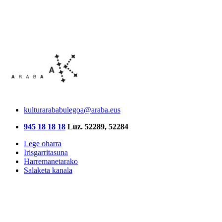
kulturarababulegoa@araba.eus
945 18 18 18
Luz. 52289, 52284
Lege oharra
Irisgarritasuna
Harremanetarako
Salaketa kanala