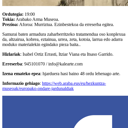
Ordutegia:
19:00
Tokia:
Arabako Arma Museoa.
Prezioa:
Aforoa: Murriztua. Ezinbestekoa da erreserba egitea.
Samurai baten armadura zaharberritzeko tratamendua oso konplexua
da, altzairua, kobrea, eztainua, urrea, zeta, kotoia, larrua edo adarra
moduko materialekin egindako pieza baita..
Hizlariak
: Isabel Ortiz Errasti, Itziar Viana eta Itsaso Garrido.
Erreserba
: 945101070 / info@kalearte.com
Izena emateko epea
: hjarduera hasi baino 48 ordu lehenago arte.
Informazio gehiago
:
https://web.araba.eus/eu/hezkuntza-
museoak/europako-ondare-jardunaldiak