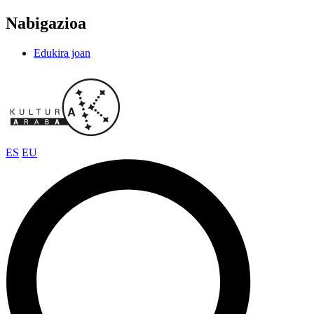
Nabigazioa
Edukira joan
ES
EU