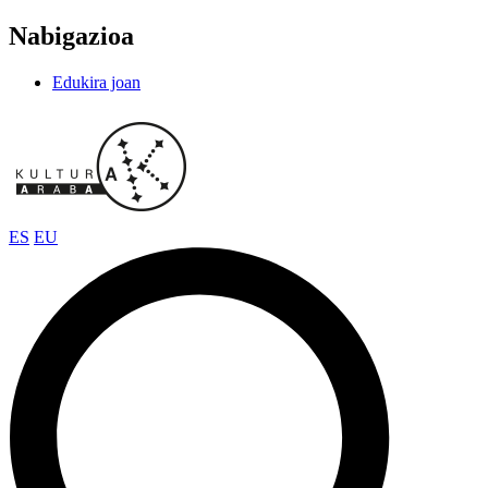
Nabigazioa
Edukira joan
ES
EU