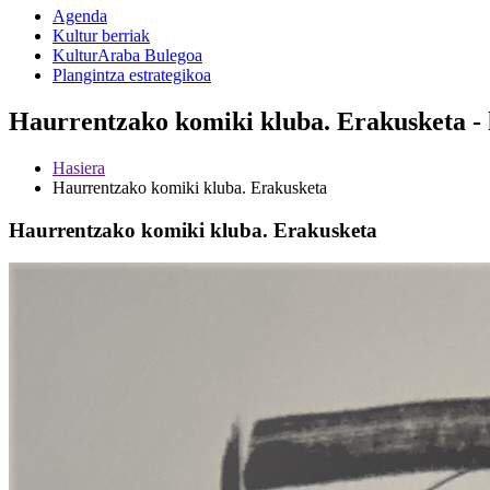
Agenda
Kultur berriak
KulturAraba Bulegoa
Plangintza estrategikoa
Haurrentzako komiki kluba. Erakusketa -
Hasiera
Haurrentzako komiki kluba. Erakusketa
Haurrentzako komiki kluba. Erakusketa