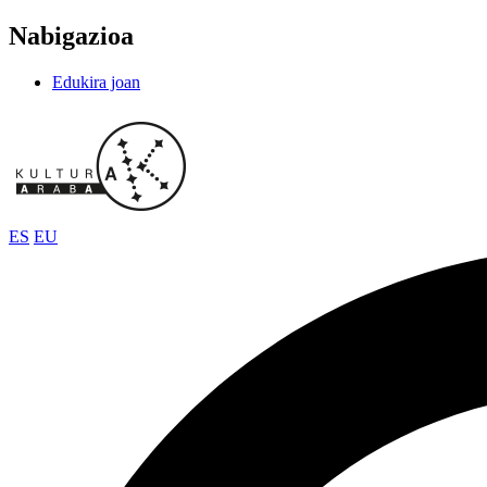
Nabigazioa
Edukira joan
ES
EU