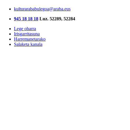
kulturarababulegoa@araba.eus
945 18 18 18
Luz. 52289, 52284
Lege oharra
Irisgarritasuna
Harremanetarako
Salaketa kanala