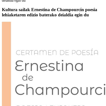
deialdia egin du
Kultura sailak Ernestina de Champourcín poesia
lehiaketaren edizio baterako deialdia egin du