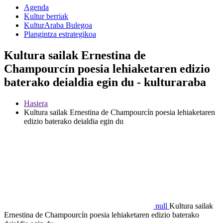
Agenda
Kultur berriak
KulturAraba Bulegoa
Plangintza estrategikoa
Kultura sailak Ernestina de
Champourcín poesia lehiaketaren edizio
baterako deialdia egin du - kulturaraba
Hasiera
Kultura sailak Ernestina de Champourcín poesia lehiaketaren
edizio baterako deialdia egin du
null
Kultura sailak
Ernestina de Champourcín poesia lehiaketaren edizio baterako