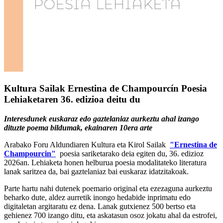
Kultura Sailak Ernestina de Champourcín Poesia
Lehiaketaren 36. edizioa deitu du
Interesdunek euskaraz edo gaztelaniaz aurkeztu ahal izango
dituzte poema bildumak, ekainaren 10era arte
Arabako Foru Aldundiaren Kultura eta Kirol Sailak
"Ernestina de
Champourcin"
poesia sariketarako deia egiten du, 36. edizioz
2026an. Lehiaketa honen helburua poesia modalitateko literatura
lanak saritzea da, bai gaztelaniaz bai euskaraz idatzitakoak.
Parte hartu nahi dutenek poemario original eta ezezaguna aurkeztu
beharko dute, aldez aurretik inongo hedabide inprimatu edo
digitaletan argitaratu ez dena. Lanak gutxienez 500 bertso eta
gehienez 700 izango ditu, eta askatasun osoz jokatu ahal da estrofei,