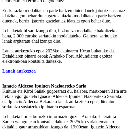
neurketari eta errimari dagokienez.
Euskarazko modalitatean parte hartzen duten lanek jatorriz euskaraz
idatzita egon behar dute; gaztelaniazko modalitatean parte hartzen
dutenek, berriz, jatorriz gaztelaniaz idatzita egon behar dute.
Lehiaketak bi sari izango ditu, hizkuntza modalitate bakoitzeko
bana, 2.000 euroko sariarekin modalitateko. Gainera, saritutako
lanak argitaratu ahal izango dira.
Lanak aurkezteko epea 2026ko ekainaren 10ean bukatuko da.
Deialdiaren oinarri osoak Arabako Foru Aldundiaren egoitza
elektronikoan kontsulta daitezke.
Lanak aurkeztea
Ignacio Aldecoa Ipuinen Nazioarteko Saria
Kultura eta Kirol Sailak gogorarazi du, halaber, martxoaren 31ra arte
irekita egongo dela Ignacio Aldecoa Ipuinen Nazioarteko Sarirako
eta Ignacio Aldecoa Bekarako lanak aurkezteko epea, literatura
sorkuntza sustatzeko ipuinaren esparruan.
Lehiaketa horiei buruzko informazio guztia Arabako Literatura
Sarien webgunean kontsulta daiteke. 2025eko sariak emateko
ekitaldia gaur arratsaldean izango da, 19:00etan, Ignacio Aldecoa