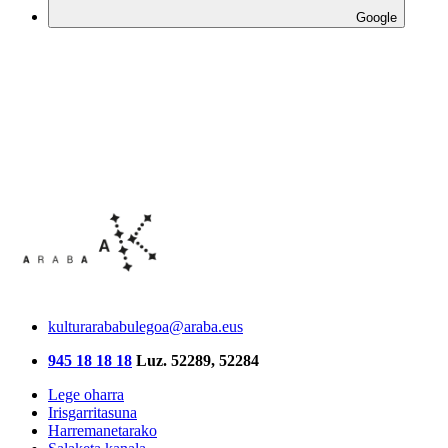
Google
kulturarababulegoa@araba.eus
945 18 18 18
Luz. 52289, 52284
Lege oharra
Irisgarritasuna
Harremanetarako