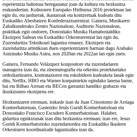
esperientzia baliotsua bereganatuz joan da kultura eta hezkuntza
erakundeetan. Kulturaren Europako Hiriburua 2016 proiektuan lan
egin du, eta jarduerak, ikastaroak eta kontzertuak kudeatu ditu
Euskadiko Abesbatzen Konfederazioarentzat. Gainera, Musikaren
Zabalkunderako Zentro Nazionalean, Auditorio Nazionalean,
praktikak egin ondoren, Donostiako Musika Hamabostaldiko
Ekoizpen Sailean eta Euskadiko Orkestrarentzat lan egin du,
Zuzendaritza Teknikoari laguntza emanez. Ekoizpen eta
zuzendaritza artistikoan duen esperientziaren barruan dago Arabako
Antzinako Musika Astea, non 2020an eta 2022an lan egin zuen.
Gainera, Fernando Velázquez konpositore eta zuzendariaren
managerra izan da, eta zinematografia eta orkestra proiektuetako
ordezkaritzaren, kontratazioren eta eskubideen kudeaketa lanak egin
ditu, Netflix, HBO eta Warner konpainiekin egindako lanena barne,
bai eta Bilbao Arenan eta BECen garrantzi handiko grabazio eta
ikuskizunen ekoizpena ere.
Hezkuntzaren eremuan, irakasle izan da Juan Crisostomo de Arriaga
Kontserbatorioan, Gasteizko Jesús Guridi Kontserbatorioan eta
Donostiako Francisco Escudero Kontserbatorioan. Halaber,
gidaritza eginkizunak izan ditu hezkuntza eremuan; izan ere, Jesus
Guridi Kontserbatorioko zuzendariordea eta Euskadiko Ikasleen
Orkestraren koordinatzaile laguntzailea izan da.