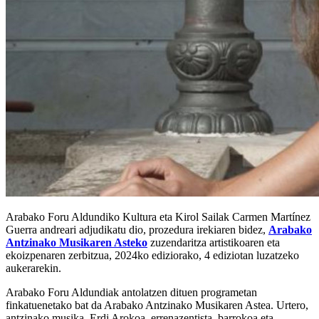
Arabako Foru Aldundiko Kultura eta Kirol Sailak Carmen Martínez
Guerra andreari adjudikatu dio, prozedura irekiaren bidez,
Arabako
Antzinako Musikaren Asteko
zuzendaritza artistikoaren eta
ekoizpenaren zerbitzua, 2024ko ediziorako, 4 ediziotan luzatzeko
aukerarekin.
Arabako Foru Aldundiak antolatzen dituen programetan
finkatuenetako bat da Arabako Antzinako Musikaren Astea. Urtero,
antzinako musika, Erdi Arokoa, errenazentista, barrokoa eta