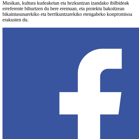
Musikan, kultura kudeaketan eta hezkuntzan izandako ibilbideak
erreferente bihurtzen du bere eremuan, eta proiektu bakoitzean
bikaintasunarekiko eta berrikuntzarekiko etengabeko konpromisoa
erakusten du.