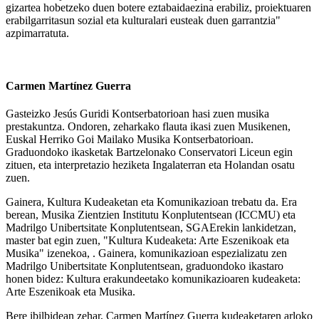
gizartea hobetzeko duen botere eztabaidaezina erabiliz, proiektuaren
erabilgarritasun sozial eta kulturalari eusteak duen garrantzia"
azpimarratuta.
Carmen Martínez Guerra
Gasteizko Jesús Guridi Kontserbatorioan hasi zuen musika
prestakuntza. Ondoren, zeharkako flauta ikasi zuen Musikenen,
Euskal Herriko Goi Mailako Musika Kontserbatorioan.
Graduondoko ikasketak Bartzelonako Conservatori Liceun egin
zituen, eta interpretazio heziketa Ingalaterran eta Holandan osatu
zuen.
Gainera, Kultura Kudeaketan eta Komunikazioan trebatu da. Era
berean, Musika Zientzien Institutu Konplutentsean (ICCMU) eta
Madrilgo Unibertsitate Konplutentsean, SGAErekin lankidetzan,
master bat egin zuen, "Kultura Kudeaketa: Arte Eszenikoak eta
Musika" izenekoa, . Gainera, komunikazioan espezializatu zen
Madrilgo Unibertsitate Konplutentsean, graduondoko ikastaro
honen bidez: Kultura erakundeetako komunikazioaren kudeaketa:
Arte Eszenikoak eta Musika.
Bere ibilbidean zehar, Carmen Martínez Guerra kudeaketaren arloko