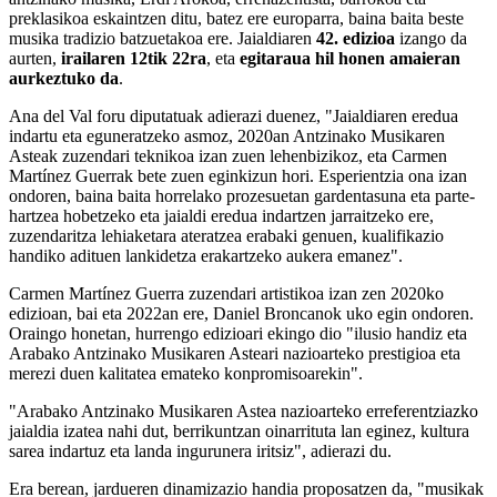
preklasikoa eskaintzen ditu, batez ere europarra, baina baita beste
musika tradizio batzuetakoa ere. Jaialdiaren
42. edizioa
izango da
aurten,
irailaren 12tik 22ra
, eta
egitaraua hil honen amaieran
aurkeztuko da
.
Ana del Val foru diputatuak adierazi duenez, "Jaialdiaren eredua
indartu eta eguneratzeko asmoz, 2020an Antzinako Musikaren
Asteak zuzendari teknikoa izan zuen lehenbizikoz, eta Carmen
Martínez Guerrak bete zuen eginkizun hori. Esperientzia ona izan
ondoren, baina baita horrelako prozesuetan gardentasuna eta parte-
hartzea hobetzeko eta jaialdi eredua indartzen jarraitzeko ere,
zuzendaritza lehiaketara ateratzea erabaki genuen, kualifikazio
handiko adituen lankidetza erakartzeko aukera emanez".
Carmen Martínez Guerra zuzendari artistikoa izan zen 2020ko
edizioan, bai eta 2022an ere, Daniel Broncanok uko egin ondoren.
Oraingo honetan, hurrengo edizioari ekingo dio "ilusio handiz eta
Arabako Antzinako Musikaren Asteari nazioarteko prestigioa eta
merezi duen kalitatea emateko konpromisoarekin".
"Arabako Antzinako Musikaren Astea nazioarteko erreferentziazko
jaialdia izatea nahi dut, berrikuntzan oinarrituta lan eginez, kultura
sarea indartuz eta landa ingurunera iritsiz", adierazi du.
Era berean, jardueren dinamizazio handia proposatzen da, "musikak