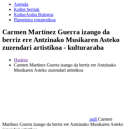
Agenda
Kultur berriak
KulturAraba Bulegoa
Plangintza estrategikoa
Carmen Martínez Guerra izango da
berriz ere Antzinako Musikaren Asteko
zuzendari artistikoa - kulturaraba
Hasiera
Carmen Martínez Guerra izango da berriz ere Antzinako
Musikaren Asteko zuzendari artistikoa
null
Carmen
Martínez Guerra izango da berriz ere Antzinako Musikaren Asteko