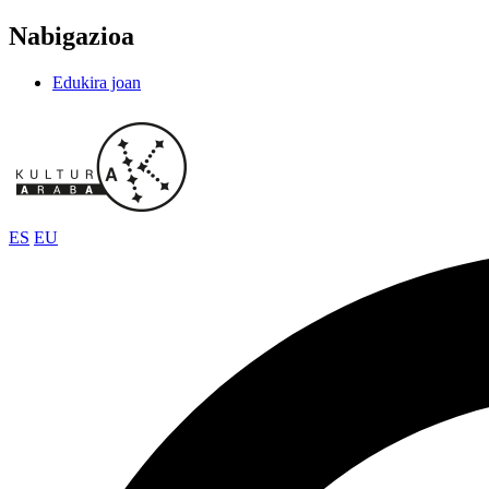
Nabigazioa
Edukira joan
ES
EU