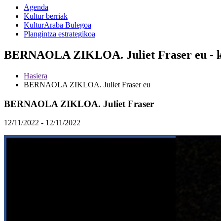
Agenda
Kultur berriak
KulturAraba Bulegoa
Plangintza estrategikoa
BERNAOLA ZIKLOA. Juliet Fraser eu - k
Hasiera
BERNAOLA ZIKLOA. Juliet Fraser eu
BERNAOLA ZIKLOA. Juliet Fraser
12/11/2022 - 12/11/2022