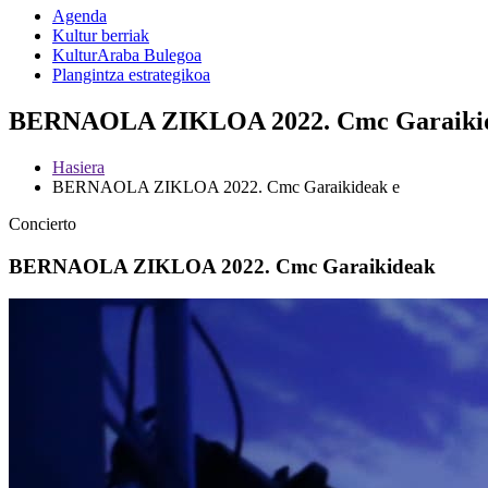
Agenda
Kultur berriak
KulturAraba Bulegoa
Plangintza estrategikoa
BERNAOLA ZIKLOA 2022. Cmc Garaikidea
Hasiera
BERNAOLA ZIKLOA 2022. Cmc Garaikideak e
Concierto
BERNAOLA ZIKLOA 2022. Cmc Garaikideak