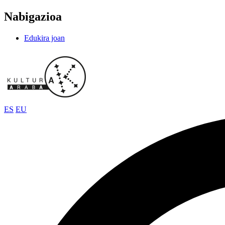
Nabigazioa
Edukira joan
ES
EU